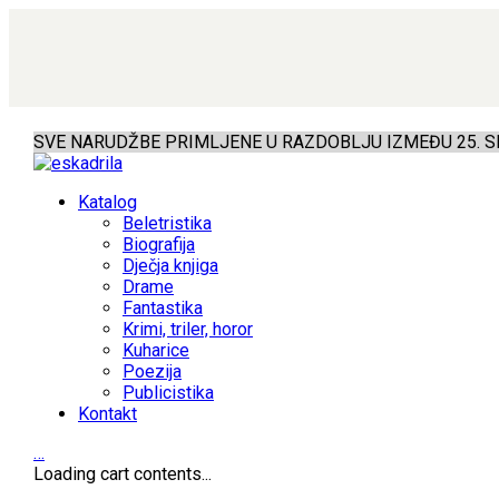
SVE NARUDŽBE PRIMLJENE U RAZDOBLJU IZMEĐU 25. SR
Katalog
Beletristika
Biografija
Dječja knjiga
Drame
Fantastika
Krimi, triler, horor
Kuharice
Poezija
Publicistika
Kontakt
…
Loading cart contents...