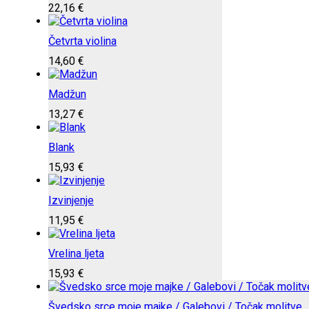
22,16
€
Četvrta violina
14,60
€
Madžun
13,27
€
Blank
15,93
€
Izvinjenje
11,95
€
Vrelina ljeta
15,93
€
Švedsko srce moje majke / Galebovi / Točak molitve