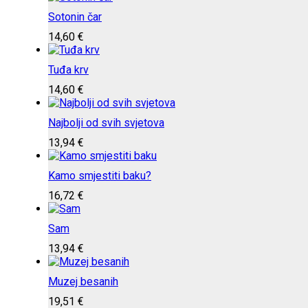
Sotonin čar
14,60
€
Tuđa krv
14,60
€
Najbolji od svih svjetova
13,94
€
Kamo smjestiti baku?
16,72
€
Sam
13,94
€
Muzej besanih
19,51
€