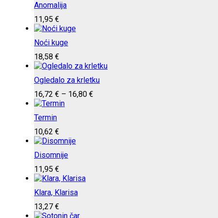
Anomalija
11,95
€
Noći kuge
18,58
€
Ogledalo za krletku
Raspon cijena: od 16,72 € do 16,80 €
16,72
€
–
16,80
€
Termin
10,62
€
Disomnije
11,95
€
Klara, Klarisa
13,27
€