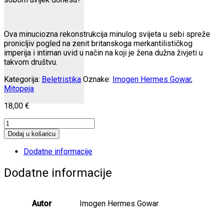
Ova minuciozna rekonstrukcija minulog svijeta u sebi spreže
pronicljiv pogled na zenit britanskoga merkantilističkog
imperija i intiman uvid u način na koji je žena dužna živjeti u
takvom društvu.
Kategorija:
Beletristika
Oznake:
Imogen Hermes Gowar
,
Mitopeja
18,00
€
Sirena
i
Dodaj u košaricu
gđa
Hancock
Dodatne informacije
količina
Dodatne informacije
Autor
Imogen Hermes Gowar