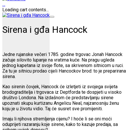
…
Loading cart contents...
Sirena i gđa Hancock
Jedne rujanske večeri 1785. godine trgovac Jonah Hancock
začuje silovito lupanje na vratima kuće. Na pragu ugleda
jednog kapetana iz svoje flote, sa skrivenom sitnicom u ruci.
Za tu je sitnicu prodao cijeli Hancockov brod: to je preparirana
sirena.
Kao sirenin čovjek, Hancock će izletjeti iz svojega svijeta
brodograditelja i trgovaca iz Deptforda te dospjeti u visoko
društvo Londona. Na izdašnom će predstavljanju sirene
upoznati skupu kurtizanu Angelicu Neal, najzanosniju ženu
koju je u životu vidio. Taj će susret sve promijeniti.
Imaju li njihova stremljenja cijenu? I hoće li se oni moći
oduprijeti razaranju koje sirene, kako to kazuje predaja, sa
sobom uvijek donesu?