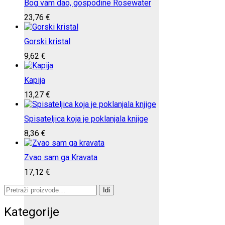
Bog vam dao, gospodine Rosewater
23,76
€
Gorski kristal
9,62
€
Kapija
13,27
€
Spisateljica koja je poklanjala knjige
8,36
€
Zvao sam ga Kravata
17,12
€
Pretraži:
Idi
Kategorije