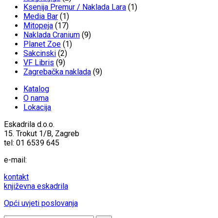
Ksenija Premur / Naklada Lara
(1)
Media Bar
(1)
Mitopeja
(17)
Naklada Cranium
(9)
Planet Zoe
(1)
Sakcinski
(2)
VF Libris
(9)
Zagrebačka naklada
(9)
Katalog
O nama
Lokacija
Eskadrila d.o.o.
15. Trokut 1/B, Zagreb
tel: 01 6539 645
e-mail:
kontakt
književna eskadrila
Opći uvjeti poslovanja