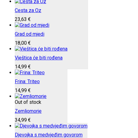
Cesta za Oz
23,63
€
Grad od mjedi
18,00
€
Vještica će biti rođena
14,99
€
Frina: Triteo
14,99
€
Out of stock
Zemljomorje
34,99
€
Djevojka s medvjeđim govorom