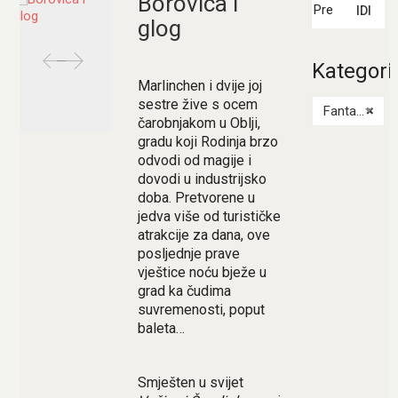
Borovica i
IDI
glog
Kategori
Marlinchen i dvije joj
sestre žive s ocem
Fantastika
×
čarobnjakom u Oblji,
gradu koji Rodinja brzo
odvodi od magije i
dovodi u industrijsko
doba. Pretvorene u
jedva više od turističke
atrakcije za dana, ove
posljednje prave
vještice noću bježe u
grad ka čudima
suvremenosti, poput
baleta…
Smješten u svijet