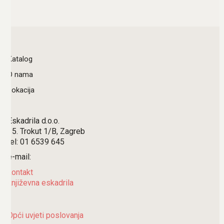
Katalog
O nama
Lokacija
Eskadrila d.o.o.
15. Trokut 1/B, Zagreb
tel: 01 6539 645
e-mail:
kontakt
književna eskadrila
Opći uvjeti poslovanja