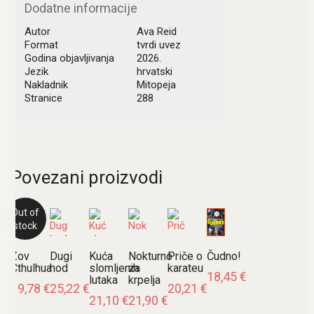
Dodatne informacije
Autor
Ava Reid
Format
tvrdi uvez
Godina objavljivanja
2026.
Jezik
hrvatski
Nakladnik
Mitopeja
Stranice
288
Povezani proizvodi
Out of
stock
Zov
Dugi
Kuća
Nokturno
Priče o
Čudno!
Cthulhua
hod
slomljenih
za
karateu
18,45
€
lutaka
krpelja
19,78
€
25,22
€
20,21
€
21,10
€
21,90
€