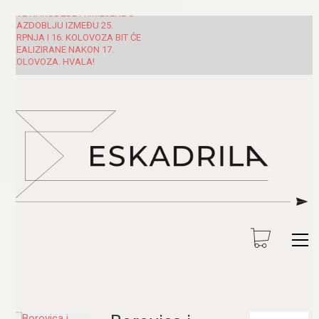
SVE NARUDŽBE PRIMLJENE U
RAZDOBLJU IZMEĐU 25.
SRPNJA I 16. KOLOVOZA BIT ĆE
REALIZIRANE NAKON 17.
KOLOVOZA. HVALA!
Pretraži: