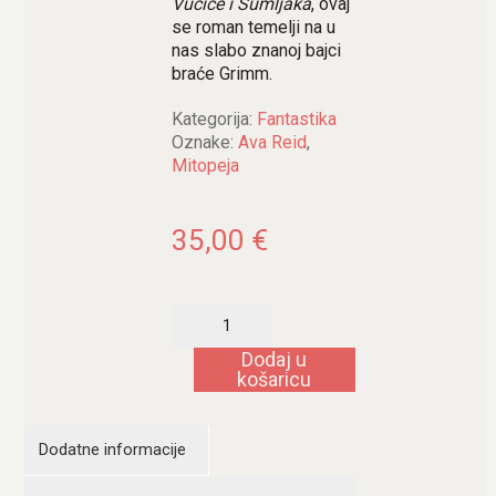
Vučice i Šumljaka
, ovaj
se roman temelji na u
nas slabo znanoj bajci
braće Grimm.
Kategorija:
Fantastika
Oznake:
Ava Reid
,
Mitopeja
35,00
€
Borovica
i
glog
Dodaj u
količina
košaricu
Dodatne informacije