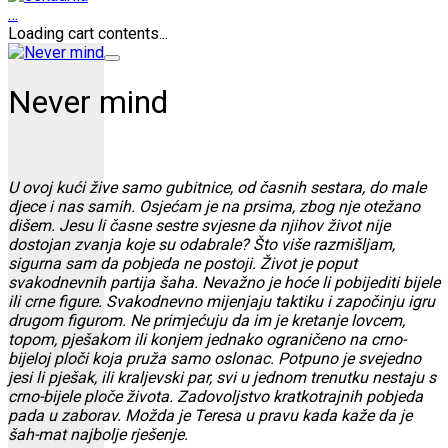
…
Loading cart contents...
Never mind
U ovoj kući žive samo gubitnice, od časnih sestara, do male
djece i nas samih. Osjećam je na prsima, zbog nje otežano
dišem. Jesu li časne sestre svjesne da njihov život nije
dostojan zvanja koje su odabrale? Što više razmišljam,
sigurna sam da pobjeda ne postoji. Život je poput
svakodnevnih partija šaha. Nevažno je hoće li pobijediti bijele
ili crne figure. Svakodnevno mijenjaju taktiku i započinju igru
drugom figurom. Ne primjećuju da im je kretanje lovcem,
topom, pješakom ili konjem jednako ograničeno na crno-
bijeloj ploči koja pruža samo oslonac. Potpuno je svejedno
jesi li pješak, ili kraljevski par, svi u jednom trenutku nestaju s
crno-bijele ploče života. Zadovoljstvo kratkotrajnih pobjeda
pada u zaborav. Možda je Teresa u pravu kada kaže da je
šah-mat najbolje rješenje.