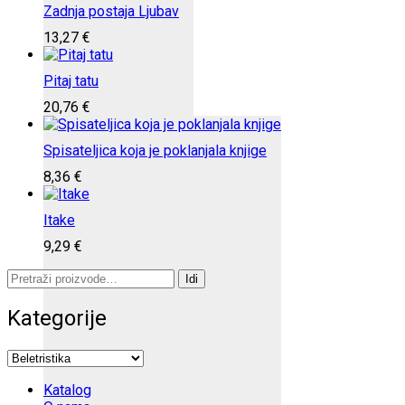
Zadnja postaja Ljubav
13,27
€
Pitaj tatu
20,76
€
Spisateljica koja je poklanjala knjige
8,36
€
Itake
9,29
€
Pretraži:
Idi
Kategorije
Katalog