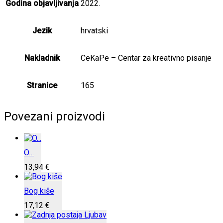
Godina objavljivanja
2022.
Jezik
hrvatski
Nakladnik
CeKaPe – Centar za kreativno pisanje
Stranice
165
Povezani proizvodi
O…
13,94
€
Bog kiše
17,12
€