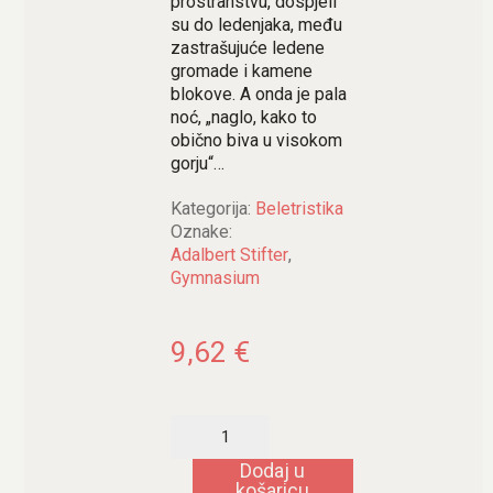
prostranstvu, dospjeli
su do ledenjaka, među
zastrašujuće ledene
gromade i kamene
blokove. A onda je pala
noć, „naglo, kako to
obično biva u visokom
gorju“…
Kategorija:
Beletristika
Oznake:
Adalbert Stifter
,
Gymnasium
9,62
€
Gorski
kristal
količina
Dodaj u
košaricu