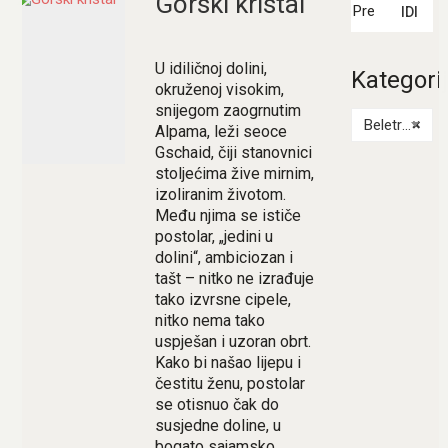
Gorski kristal
IDI
U idiličnoj dolini,
Kategori
okruženoj visokim,
snijegom zaogrnutim
Beletristika
×
Alpama, leži seoce
Gschaid, čiji stanovnici
stoljećima žive mirnim,
izoliranim životom.
Među njima se ističe
postolar, „jedini u
dolini“, ambiciozan i
tašt – nitko ne izrađuje
tako izvrsne cipele,
nitko nema tako
uspješan i uzoran obrt.
Kako bi našao lijepu i
čestitu ženu, postolar
se otisnuo čak do
susjedne doline, u
bogato sajamsko