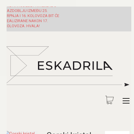
SVE NARUDŽBE PRIMLJENE U
RAZDOBLJU IZMEĐU 25.
SRPNJA I 16. KOLOVOZA BIT ĆE
REALIZIRANE NAKON 17.
KOLOVOZA. HVALA!
Pretraži: