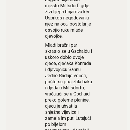
mjesto Millsdorf, gdje
živi lijepa bojarova kći.
Usprkos negodovanju
njezina oca, postolar je
osvojio ruku mlade
djevojke.
Mladi bračni par
skrasio se u Gschaidu i
uskoro dobio dvoje
djece, dječaka Konrada
i djevojčicu Sannu.
Jedne Badnje večeri,
pošto su posjetila baku
i djeda u Millsdorfu,
vraćajući se u Gschaid
preko goleme planine,
djecu je uhvatila
snježna vijavica i
zamela im put. Lutajući
po bijelom