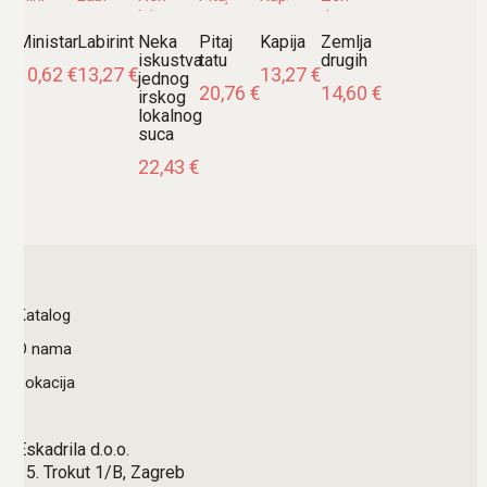
Ministar
Labirint
Neka
Pitaj
Kapija
Zemlja
iskustva
tatu
drugih
10,62
€
13,27
€
13,27
€
jednog
20,76
€
14,60
€
irskog
lokalnog
suca
22,43
€
Katalog
O nama
Lokacija
Eskadrila d.o.o.
15. Trokut 1/B, Zagreb