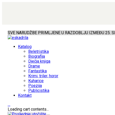
SVE NARUDŽBE PRIMLJENE U RAZDOBLJU IZMEĐU 25. SR
Katalog
Beletristika
Biografija
Dječja knjiga
Drame
Fantastika
Krimi, triler, horor
Kuharice
Poezija
Publicistika
Kontakt
…
Loading cart contents...