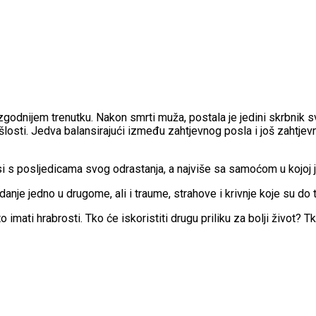
nezgodnijem trenutku. Nakon smrti muža, postala je jedini skrbnik
ošlosti. Jedva balansirajući između zahtjevnog posla i još zahtjevn
si s posljedicama svog odrastanja, a najviše sa samoćom u kojoj je
danje jedno u drugome, ali i traume, strahove i krivnje koje su do 
 imati hrabrosti. Tko će iskoristiti drugu priliku za bolji život?