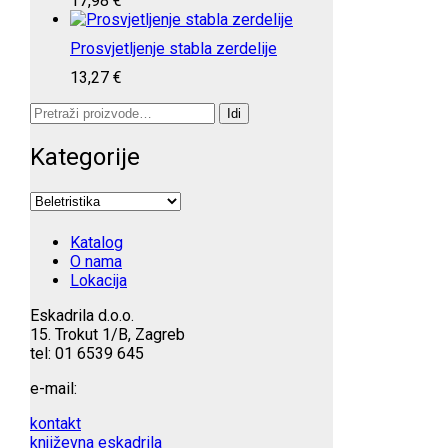
17,98
€
Prosvjetljenje stabla zerdelije
13,27
€
Pretraži:
Idi
Kategorije
Katalog
O nama
Lokacija
Eskadrila d.o.o.
15. Trokut 1/B, Zagreb
tel: 01 6539 645
e-mail:
kontakt
književna eskadrila