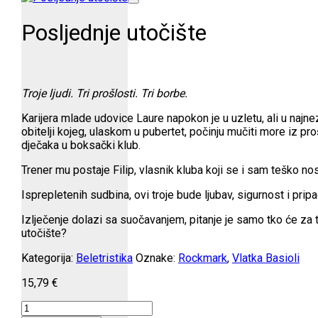
Posljednje utočište
Troje ljudi. Tri prošlosti. Tri borbe.
Karijera mlade udovice Laure napokon je u uzletu, ali u naj
obitelji kojeg, ulaskom u pubertet, počinju mučiti more iz pr
dječaka u boksački klub.
Trener mu postaje Filip, vlasnik kluba koji se i sam teško no
Isprepletenih sudbina, ovi troje bude ljubav, sigurnost i pripa
Izlječenje dolazi sa suočavanjem, pitanje je samo tko će za to
utočište?
Kategorija:
Beletristika
Oznake:
Rockmark
,
Vlatka Basioli
15,79
€
Posljednje