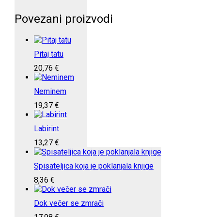
Povezani proizvodi
Pitaj tatu
20,76
€
Neminem
19,37
€
Labirint
13,27
€
Spisateljica koja je poklanjala knjige
8,36
€
Dok večer se zmrači