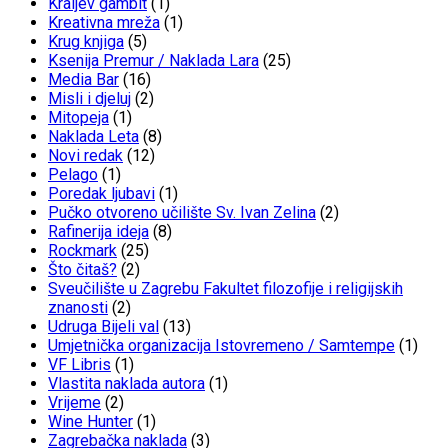
Kraljev gambit
(1)
Kreativna mreža
(1)
Krug knjiga
(5)
Ksenija Premur / Naklada Lara
(25)
Media Bar
(16)
Misli i djeluj
(2)
Mitopeja
(1)
Naklada Leta
(8)
Novi redak
(12)
Pelago
(1)
Poredak ljubavi
(1)
Pučko otvoreno učilište Sv. Ivan Zelina
(2)
Rafinerija ideja
(8)
Rockmark
(25)
Što čitaš?
(2)
Sveučilište u Zagrebu Fakultet filozofije i religijskih
znanosti
(2)
Udruga Bijeli val
(13)
Umjetnička organizacija Istovremeno / Samtempe
(1)
VF Libris
(1)
Vlastita naklada autora
(1)
Vrijeme
(2)
Wine Hunter
(1)
Zagrebačka naklada
(3)