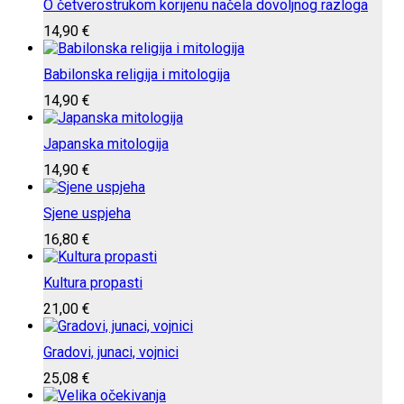
O četverostrukom korijenu načela dovoljnog razloga
14,90
€
Babilonska religija i mitologija
14,90
€
Japanska mitologija
14,90
€
Sjene uspjeha
16,80
€
Kultura propasti
21,00
€
Gradovi, junaci, vojnici
25,08
€