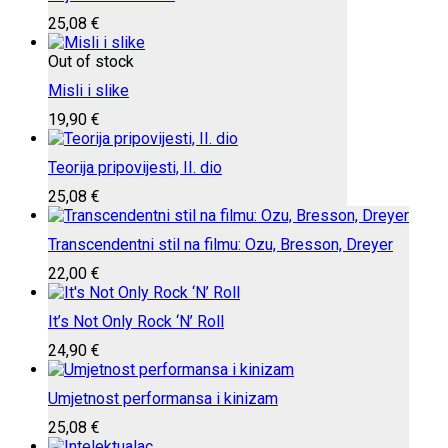
25,08
€
Out of stock
Misli i slike
19,90
€
Teorija pripovijesti, II. dio
25,08
€
Transcendentni stil na filmu: Ozu, Bresson, Dreyer
22,00
€
It’s Not Only Rock ‘N’ Roll
24,90
€
Umjetnost performansa i kinizam
25,08
€