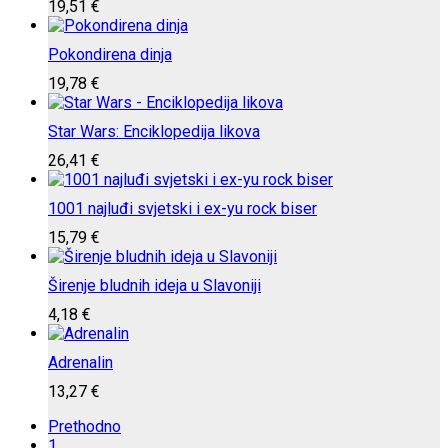
19,51
€
Pokondirena dinja
19,78
€
Star Wars: Enciklopedija likova
26,41
€
1001 najluđi svjetski i ex-yu rock biser
15,79
€
Širenje bludnih ideja u Slavoniji
4,18
€
Adrenalin
13,27
€
Prethodno
1