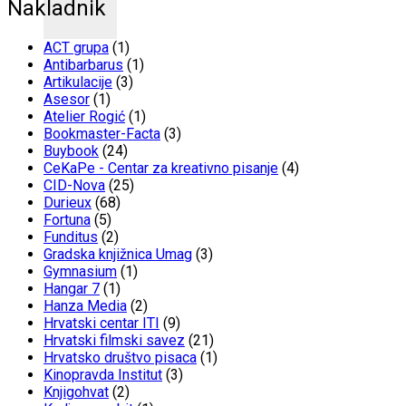
Nakladnik
ACT grupa
(1)
Antibarbarus
(1)
Artikulacije
(3)
Asesor
(1)
Atelier Rogić
(1)
Bookmaster-Facta
(3)
Buybook
(24)
CeKaPe - Centar za kreativno pisanje
(4)
CID-Nova
(25)
Durieux
(68)
Fortuna
(5)
Funditus
(2)
Gradska knjižnica Umag
(3)
Gymnasium
(1)
Hangar 7
(1)
Hanza Media
(2)
Hrvatski centar ITI
(9)
Hrvatski filmski savez
(21)
Hrvatsko društvo pisaca
(1)
Kinopravda Institut
(3)
Knjigohvat
(2)