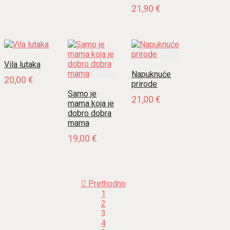
21,90
€
Vila lutaka
Napuknuće
20,00
€
prirode
Samo je
21,00
€
mama koja je
dobro dobra
mama
19,00
€
Prethodno
1
2
3
4