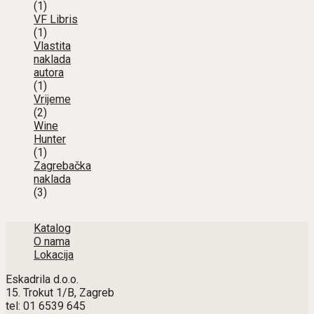
(1)
VF Libris
(1)
Vlastita
naklada
autora
(1)
Vrijeme
(2)
Wine
Hunter
(1)
Zagrebačka
naklada
(3)
Katalog
O nama
Lokacija
Eskadrila d.o.o.
15. Trokut 1/B, Zagreb
tel: 01 6539 645