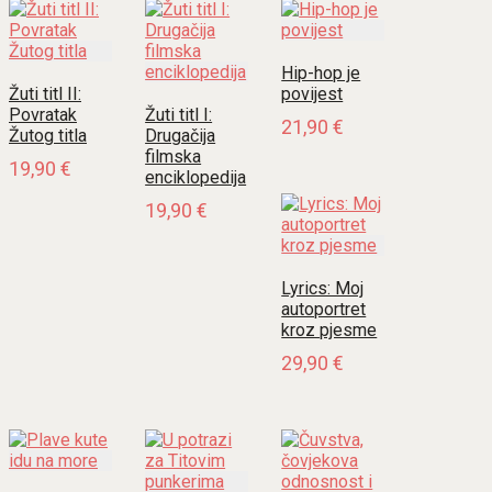
Hip-hop je
Žuti titl II:
povijest
Povratak
Žuti titl I:
21,90
€
Žutog titla
Drugačija
filmska
19,90
€
enciklopedija
19,90
€
Lyrics: Moj
autoportret
kroz pjesme
29,90
€