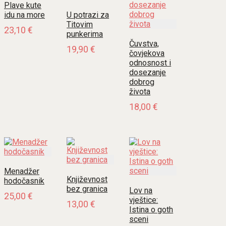
Plave kute
idu na more
U potrazi za
Titovim
23,10
€
punkerima
Čuvstva,
19,90
€
čovjekova
odnosnost i
dosezanje
dobrog
života
18,00
€
Menadžer
Književnost
hodočasnik
bez granica
Lov na
25,00
€
vještice:
13,00
€
Istina o goth
sceni