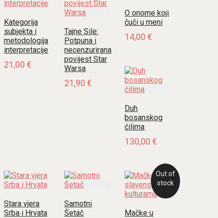
O onome koji
Kategorija
čuči u meni
subjekta i
Tajne Sile:
14,00
€
metodologija
Potpuna i
interpretacije
necenzurirana
povijest Star
21,00
€
Warsa
21,90
€
Duh
bosanskog
ćilima
130,00
€
Out of
stock
Stara vjera
Samotni
Srba i Hrvata
Šetač
Mačke u