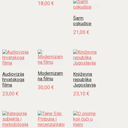
18,00
€
Šarm
oskudice
21,00
€
Modernizam
Audiovizija
Književna
na filmu
hrvatskoga
republika
filma
Jugoslavija
30,00
€
23,00
€
23,10
€