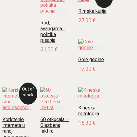
Rimska kurija
27,00
€
Rod,
avangarda i
politika
pisanja
21,00
€
Gole godine
17,00
€
Out of
stock
Kineska
mitologija
Korištenje
60 otkucaja –
15,90
€
interneta u
Glazbena
ranoj
lektira
adolescenciji