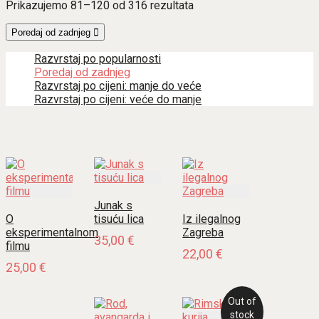
Poredano
Prikazujemo 81–120 od 316 rezultata
po
najnovijem
Poredaj od zadnjeg
Razvrstaj po popularnosti
Poredaj od zadnjeg
Razvrstaj po cijeni: manje do veće
Razvrstaj po cijeni: veće do manje
Junak s
O
tisuću lica
Iz ilegalnog
eksperimentalnom
Zagreba
35,00
€
filmu
22,00
€
25,00
€
Out of
stock