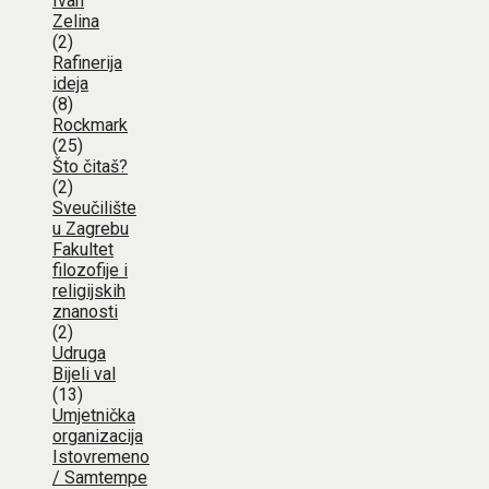
Ivan
Zelina
(2)
Rafinerija
ideja
(8)
Rockmark
(25)
Što čitaš?
(2)
Sveučilište
u Zagrebu
Fakultet
filozofije i
religijskih
znanosti
(2)
Udruga
Bijeli val
(13)
Umjetnička
organizacija
Istovremeno
/ Samtempe