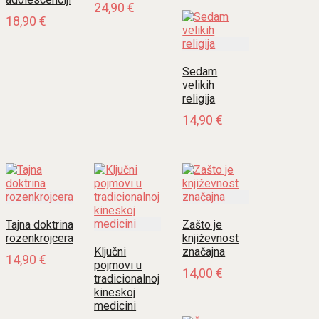
24,90
€
18,90
€
Sedam
velikih
religija
14,90
€
Tajna doktrina
Zašto je
rozenkrojcera
književnost
Ključni
značajna
14,90
€
pojmovi u
14,00
€
tradicionalnoj
kineskoj
medicini