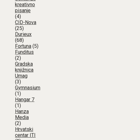
kreativno
pisanje
(4)
CID-Nova
(25)
Durieux
(68)
Fortuna
(5)
Funditus
(2)
Gradska
knjižnica
Umag
(3)
Gymnasium
(1)
Hangar 7
(1)
Hanza
Media
(2)
Hrvatski
centar ITI