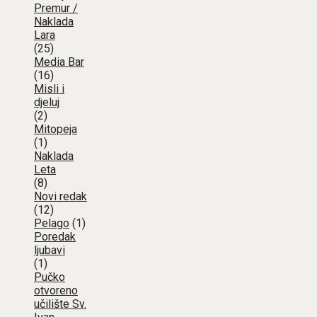
Premur /
Naklada
Lara
(25)
Media Bar
(16)
Misli i
djeluj
(2)
Mitopeja
(1)
Naklada
Leta
(8)
Novi redak
(12)
Pelago
(1)
Poredak
ljubavi
(1)
Pučko
otvoreno
učilište Sv.