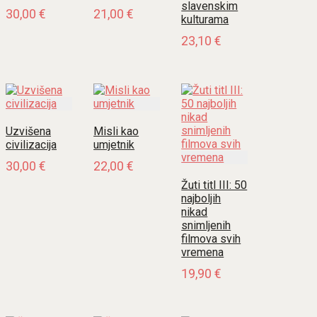
slavenskim
30,00
€
21,00
€
kulturama
23,10
€
Uzvišena
Misli kao
civilizacija
umjetnik
30,00
€
22,00
€
Žuti titl III: 50
najboljih
nikad
snimljenih
filmova svih
vremena
19,90
€