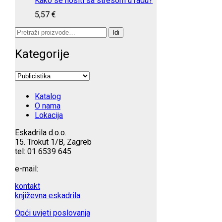
Kako se nositi sa stresom u radu?
5,57
€
Pretraži:
Idi
Kategorije
Katalog
O nama
Lokacija
Eskadrila d.o.o.
15. Trokut 1/B, Zagreb
tel: 01 6539 645
e-mail:
kontakt
književna eskadrila
Opći uvjeti poslovanja