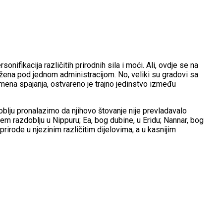
fikacija različitih prirodnih sila i moći. Ali, ovdje se na
užena pod jednom administracijom. No, veliki su gradovi sa
mena spajanja, ostvareno je trajno jedinstvo između
oblju pronalazimo da njihovo štovanje nije prevladavalo
jem razdoblju u Nippuru; Ea, bog dubine, u Eridu; Nannar, bog
rirode u njezinim različitim dijelovima, a u kasnijim