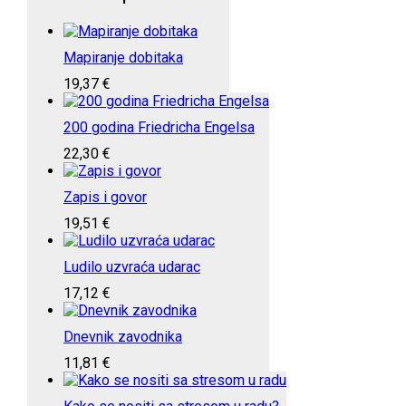
Mapiranje dobitaka
19,37
€
200 godina Friedricha Engelsa
22,30
€
Zapis i govor
19,51
€
Ludilo uzvraća udarac
17,12
€
Dnevnik zavodnika
11,81
€