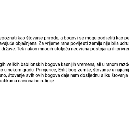
nati kao štovanje prirode, a bogovi se mogu podijeliti kao personi
ajuće objašnjena. Za vrijeme rane povijesti zemlja nije bila udr
 države. Tek nakon mnogih stoljeća neovisna postojanja ili privre
ih velikih babilonskih bogova kasnijih vremena, ali u ranom razd
u nekom gradu. Primjerice, Enlil, bog zemlje, štovan je u najrani
upno, štovanje svih ovih bogova daje nam dosljednu sliku štovanja p
stikama nacionalne religije.