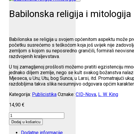
Babilonska religija i mitologija
Babilonska se religija u svojem općenitom aspektu može prepoz
početku susrećemo s teškoćom koja još uvijek nije zadovoljav
zemljom s kojom su neposredno graničili, formirali neovisne
razdvojenih kraljevstava.
U toj zamagljenoj prošlosti možemo pratiti egzistenciju mnog
jednako diljem zemlje, nego se kult svakog božanstva nalazio 
Mjeseca, u Uru; Utu, bog Sunca, u Larsi, itd. Promatrajući uk
razdobljima takva slika nesumnjivo odgovara općim karakteri
Kategorija:
Publicistika
Oznake:
CID-Nova
,
L. W. King
14,90
€
Babilonska
religija
Dodaj u košaricu
i
mitologija
Dodatne informacije