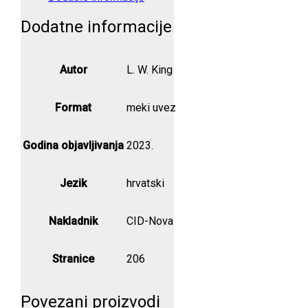
količina
Dodatne informacije
Autor
L. W. King
Format
meki uvez
Godina objavljivanja
2023.
Jezik
hrvatski
Nakladnik
CID-Nova
Stranice
206
Povezani proizvodi