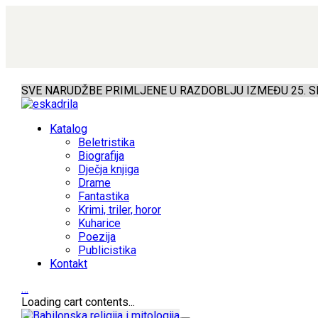
SVE NARUDŽBE PRIMLJENE U RAZDOBLJU IZMEĐU 25. SR
Katalog
Beletristika
Biografija
Dječja knjiga
Drame
Fantastika
Krimi, triler, horor
Kuharice
Poezija
Publicistika
Kontakt
…
Loading cart contents...