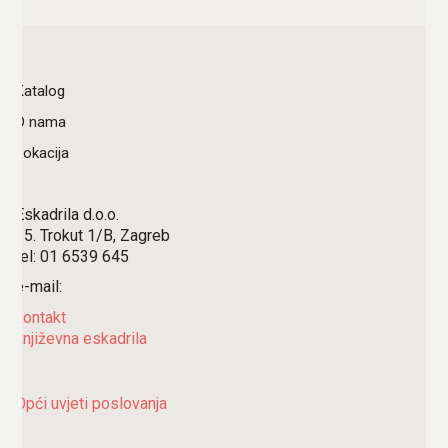
Katalog
O nama
Lokacija
Eskadrila d.o.o.
15. Trokut 1/B, Zagreb
tel: 01 6539 645
e-mail:
kontakt
književna eskadrila
Opći uvjeti poslovanja