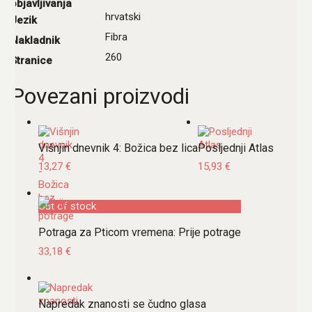
objavljivanja
hrvatski
Jezik
Fibra
Nakladnik
260
Stranice
Povezani proizvodi
Višnjin dnevnik 4: Božica bez lica
Posljednji Atlas
13,27
€
15,93
€
Out of stock
Potraga za Pticom vremena: Prije potrage
33,18
€
Napredak znanosti se čudno glasa