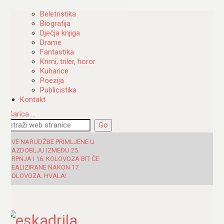
Katalog
Beletristika
Biografija
Dječja knjiga
Drame
Fantastika
Krimi, triler, horor
Kuharice
Poezija
Publicistika
Kontakt
Košarica
…
SVE NARUDŽBE PRIMLJENE U
RAZDOBLJU IZMEĐU 25.
SRPNJA I 16. KOLOVOZA BIT ĆE
REALIZIRANE NAKON 17.
KOLOVOZA. HVALA!