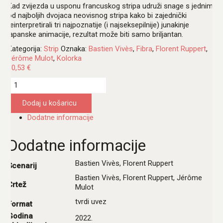
Kad zvijezda u usponu francuskog stripa udruži snage s jednim
od najboljih dvojaca neovisnog stripa kako bi zajednički
reinterpretirali tri najpoznatije (i najseksepilnije) junakinje
japanske animacije, rezultat može biti samo briljantan.
Kategorija:
Strip
Oznaka:
Bastien Vivès
,
Fibra
,
Florent Ruppert
,
Jérôme Mulot
,
Kolorka
30,53
€
Velika
odaliska
količina
Dodaj u košaricu
Dodatne informacije
Dodatne informacije
Bastien Vivès, Florent Ruppert
Scenarij
Bastien Vivès, Florent Ruppert, Jérôme
Crtež
Mulot
tvrdi uvez
Format
Godina
2022.