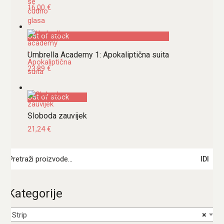
16,00
€
Out of stock
Umbrella Academy 1: Apokaliptična suita
23,89
€
Out of stock
Sloboda zauvijek
21,24
€
Pretraži:
IDI
Kategorije
Strip
×