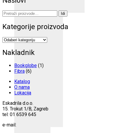
Naslovi
Pretraži:
Idi
Kategorije proizvoda
Nakladnik
Bookglobe
(1)
Fibra
(6)
Katalog
O nama
Lokacija
Eskadrila d.o.o.
15. Trokut 1/B, Zagreb
tel: 01 6539 645
e-mail: