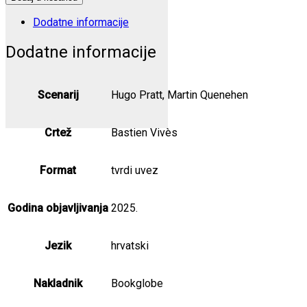
Kraljica
Babilona
Dodatne informacije
količina
Dodatne informacije
Scenarij
Hugo Pratt, Martin Quenehen
Crtež
Bastien Vivès
Format
tvrdi uvez
Godina objavljivanja
2025.
Jezik
hrvatski
Nakladnik
Bookglobe