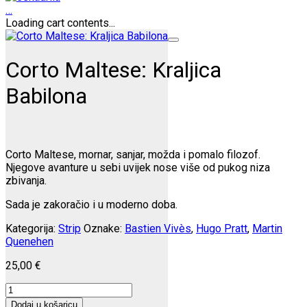
…
Loading cart contents...
Corto Maltese: Kraljica
Babilona
Corto Maltese, mornar, sanjar, možda i pomalo filozof.
Njegove avanture u sebi uvijek nose više od pukog niza
zbivanja.
Sada je zakoračio i u moderno doba.
Kategorija:
Strip
Oznake:
Bastien Vivès
,
Hugo Pratt
,
Martin
Quenehen
25,00
€
Corto
Maltese:
Dodaj u košaricu