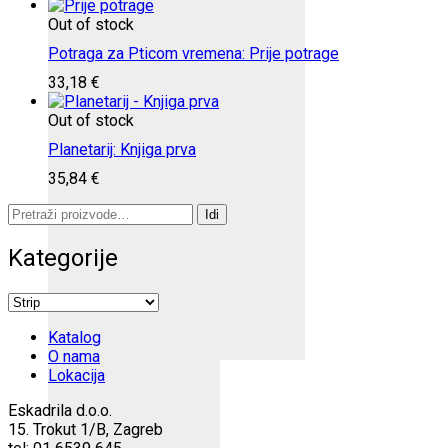
Out of stock
Potraga za Pticom vremena: Prije potrage
33,18
€
Out of stock
Planetarij: Knjiga prva
35,84
€
Pretraži:
Idi
Kategorije
Katalog
O nama
Lokacija
Eskadrila d.o.o.
15. Trokut 1/B, Zagreb