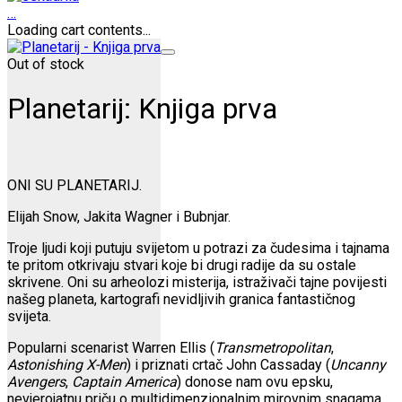
…
Loading cart contents...
Out of stock
Planetarij: Knjiga prva
ONI SU PLANETARIJ.
Elijah Snow, Jakita Wagner i Bubnjar.
Troje ljudi koji putuju svijetom u potrazi za čudesima i tajnama
te pritom otkrivaju stvari koje bi drugi radije da su ostale
skrivene. Oni su arheolozi misterija, istraživači tajne povijesti
našeg planeta, kartografi nevidljivih granica fantastičnog
svijeta.
Popularni scenarist Warren Ellis (
Transmetropolitan
,
Astonishing X-Men
) i priznati crtač John Cassaday (
Uncanny
Avengers
,
Captain America
) donose nam ovu epsku,
nevjerojatnu priču o multidimenzionalnim mirovnim snagama