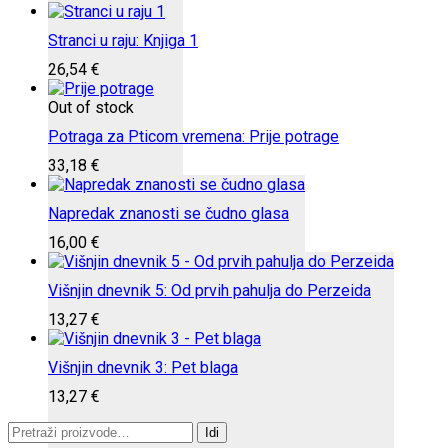
Stranci u raju: Knjiga 1
26,54
€
Out of stock
Potraga za Pticom vremena: Prije potrage
33,18
€
Napredak znanosti se čudno glasa
16,00
€
Višnjin dnevnik 5: Od prvih pahulja do Perzeida
13,27
€
Višnjin dnevnik 3: Pet blaga
13,27
€
Pretraži:
Idi