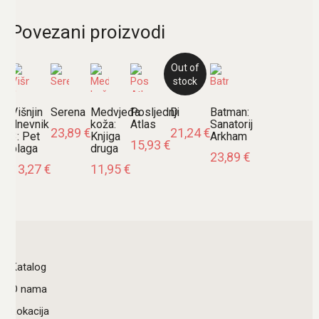
Povezani proizvodi
Out of
stock
Višnjin
Serena
Medvjeđa
Posljednji
D
Batman:
dnevnik
koža:
Atlas
Sanatorij
23,89
€
21,24
€
3: Pet
Knjiga
Arkham
15,93
€
blaga
druga
23,89
€
13,27
€
11,95
€
Katalog
O nama
Lokacija