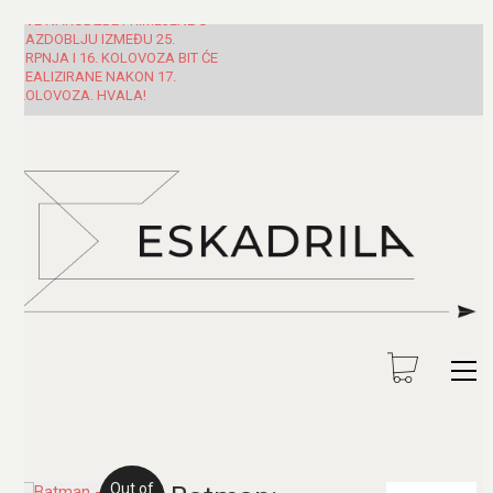
SVE NARUDŽBE PRIMLJENE U
RAZDOBLJU IZMEĐU 25.
SRPNJA I 16. KOLOVOZA BIT ĆE
REALIZIRANE NAKON 17.
KOLOVOZA. HVALA!
Out of
Pretraži: