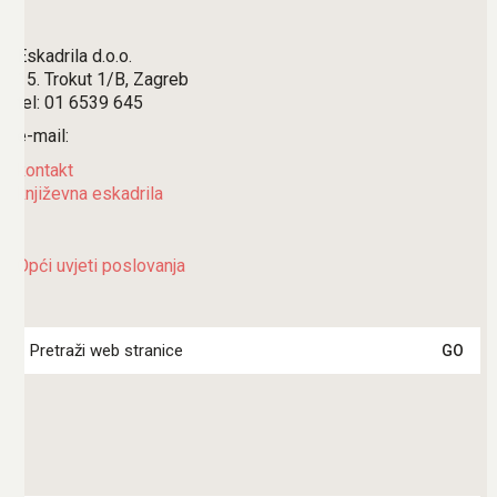
Eskadrila d.o.o.
15. Trokut 1/B, Zagreb
tel: 01 6539 645
e-mail:
kontakt
književna eskadrila
Opći uvjeti poslovanja
Search
for: