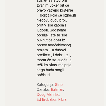
susret sa stvorom
zvanim Joker bit će
pravo vatreno krštenje
– borba koja će označiti
njegovu dugu bitku
protiv sila kaosa i
ludosti. Godinama
poslije, iste te sile
buknut će opet iz
posve neočekivanog
smjera – a duhovi
prošlosti, i dobri i zli,
morat će se suočiti s
teškim pitanjima prije
nego budu mogli
počinuti.
Kategorija:
Strip
Oznake:
Batman
,
Doug Mahnke
,
Ed Brubaker
,
Fibra