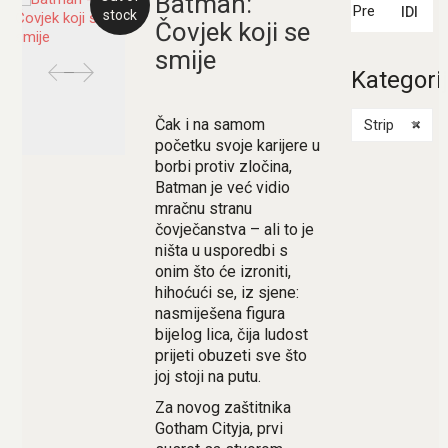
Batman:
IDI
stock
Čovjek koji se
smije
Kategori
Čak i na samom
Strip
×
početku svoje karijere u
borbi protiv zločina,
Batman je već vidio
mračnu stranu
čovječanstva – ali to je
ništa u usporedbi s
onim što će izroniti,
hihoćući se, iz sjene:
nasmiješena figura
bijelog lica, čija ludost
prijeti obuzeti sve što
joj stoji na putu.
Za novog zaštitnika
Gotham Cityja, prvi