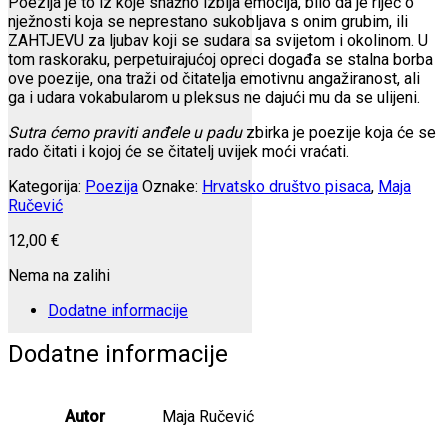
Poezija je to iz koje snažno izbija emocija, bilo da je riječ o
nježnosti koja se neprestano sukobljava s onim grubim, ili
ZAHTJEVU za ljubav koji se sudara sa svijetom i okolinom. U
tom raskoraku, perpetuirajućoj opreci događa se stalna borba
ove poezije, ona traži od čitatelja emotivnu angažiranost, ali
ga i udara vokabularom u pleksus ne dajući mu da se ulijeni.
Sutra ćemo praviti anđele u padu
zbirka je poezije koja će se
rado čitati i kojoj će se čitatelj uvijek moći vraćati.
Kategorija:
Poezija
Oznake:
Hrvatsko društvo pisaca
,
Maja
Ručević
12,00
€
Nema na zalihi
Dodatne informacije
Dodatne informacije
Autor
Maja Ručević