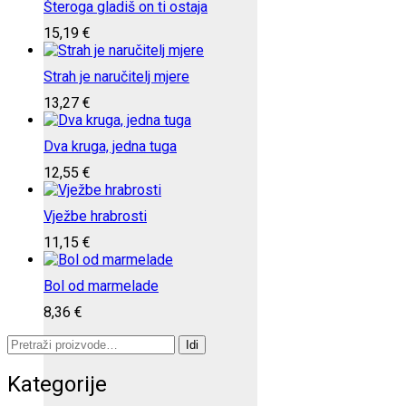
Šteroga gladiš on ti ostaja
15,19
€
Strah je naručitelj mjere
13,27
€
Dva kruga, jedna tuga
12,55
€
Vježbe hrabrosti
11,15
€
Bol od marmelade
8,36
€
Pretraži:
Idi
Kategorije