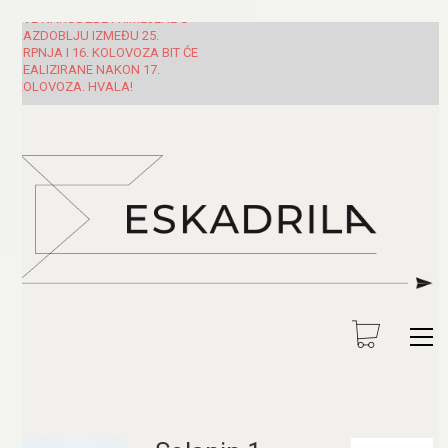
SVE NARUDŽBE PRIMLJENE U
RAZDOBLJU IZMEĐU 25.
SRPNJA I 16. KOLOVOZA BIT ĆE
REALIZIRANE NAKON 17.
KOLOVOZA. HVALA!
Pretraži: