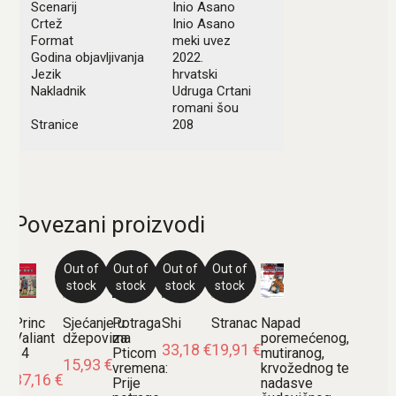
Scenarij
Inio Asano
Crtež
Inio Asano
Format
meki uvez
Godina objavljivanja
2022.
Jezik
hrvatski
Nakladnik
Udruga Crtani
romani šou
Stranice
208
Povezani proizvodi
Out of
Out of
Out of
Out of
stock
stock
stock
stock
Princ
Sjećanje u
Potraga
Shi
Stranac
Napad
Valiant
džepovima
za
poremećenog,
33,18
€
19,91
€
14
Pticom
mutiranog,
15,93
€
vremena:
krvožednog te
37,16
€
Prije
nadasve