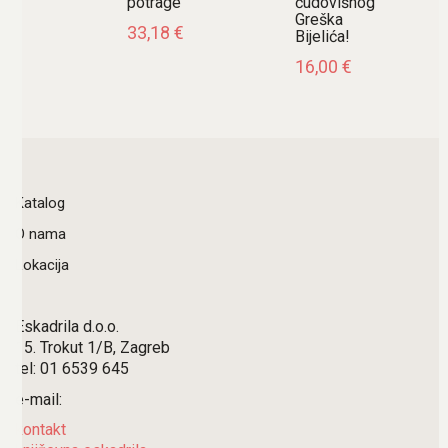
potrage
čudovišnog
Greška
33,18
€
Bijelića!
16,00
€
Katalog
O nama
Lokacija
Eskadrila d.o.o.
15. Trokut 1/B, Zagreb
tel: 01 6539 645
e-mail:
kontakt