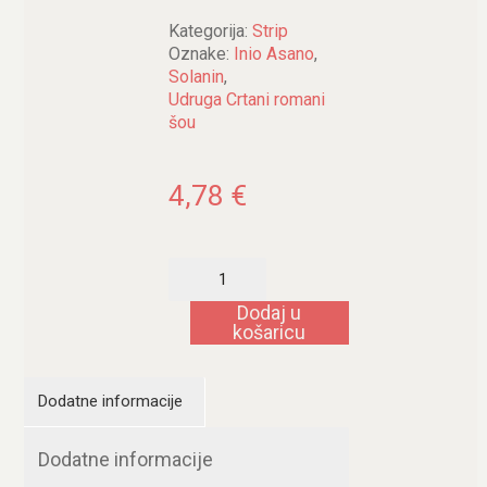
Kategorija:
Strip
Oznake:
Inio Asano
,
Solanin
,
Udruga Crtani romani
šou
4,78
€
Solanin
1
količina
Dodaj u
košaricu
Dodatne informacije
Dodatne informacije