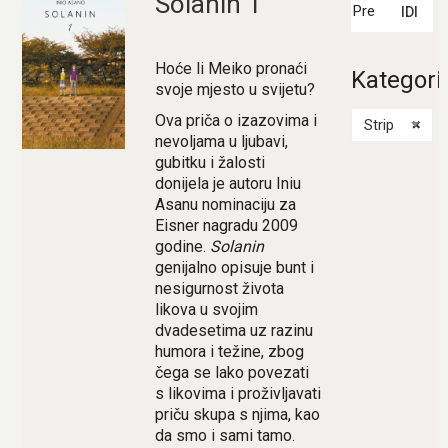
Solanin 1
IDI
Hoće li Meiko pronaći
Kategori
svoje mjesto u svijetu?
Ova priča o izazovima i
Strip
×
nevoljama u ljubavi,
gubitku i žalosti
donijela je autoru Iniu
Asanu nominaciju za
Eisner nagradu 2009
godine.
Solanin
genijalno opisuje bunt i
nesigurnost života
likova u svojim
dvadesetima uz razinu
humora i težine, zbog
čega se lako povezati
s likovima i proživljavati
priču skupa s njima, kao
da smo i sami tamo.