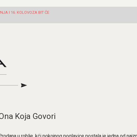
JA I 16. KOLOVOZA BIT ĆE
Ona Koja Govori
Prodana u roblje, kći pokojnog poglavice postala je jedna od najzn