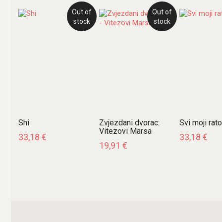
Out of
Out of
stock
stock
Shi
Zvjezdani dvorac:
Svi moji rato
Vitezovi Marsa
33,18
€
33,18
€
19,91
€