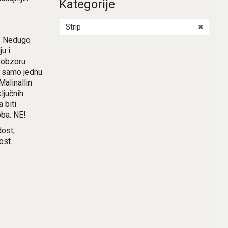
Kategorije
Strip
×
a. Nedugo
u i
 obzoru
a samo jednu
Malinallin
ljučnih
 biti
oba: NE!
dost,
ost.