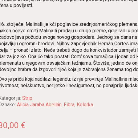
žena u povijesti.
16. stoljeće. Malinalli je kći poglavice srednjoameričkog plemen
nakon očeve smrti Malinalli prodaju u drugo pleme, gdje radi u polj
zadovoljava požudu svoga novog gospodara. Jednog se dana na
pojavljuju ogromni brodovi. Njihov zapovjednik Hernán Cortés im
želju – pronaći zlato. Neće trebati dugo da konkvistador zamijeti 
dar za jezike. Ona će tako postati Cortésova tumačica i jedan od k
elemenata u njegovim osvajačkim težnjama. Štoviše, jedino će ona
dovoljno hrabra da izgovori riječ koja je zabranjena ženama tog d
Ovo je priča koja nadilazi legendu; iz nje proviruje Malinallina mla
životnost, neiskustvo, nerijetko i nesigurnost, no ponajprije ljudsk
Kategorija:
Strip
Oznake:
Alicia Jaraba Abellán
,
Fibra
,
Kolorka
30,00
€