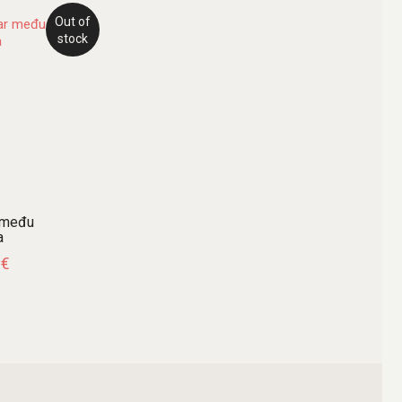
Out of
stock
 među
a
1
€