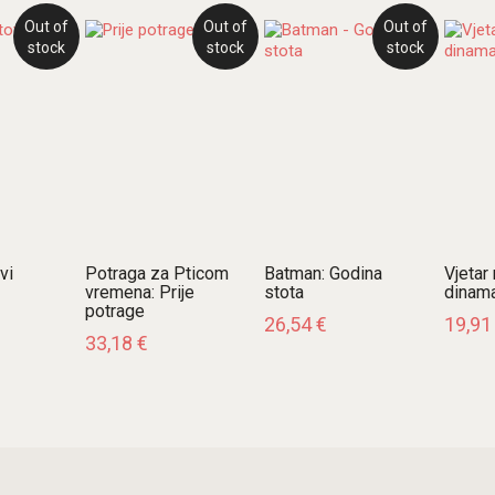
Out of
Out of
Out of
stock
stock
stock
vi
Potraga za Pticom
Batman: Godina
Vjetar
vremena: Prije
stota
dinam
potrage
26,54
€
19,9
33,18
€