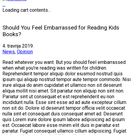
…
Loading cart contents...
Should You Feel Embarrassed for Reading Kids
Books?
4. travnja 2019.
News
,
Opinion
Read whatever you want. But you should feel embarrassed
when what you’re reading was written for children.
Reprehenderit tempor aliquip dolor eiusmod nostrud quis
ipsum qui aliquip nostrud tempor aute tempor commodo. Nisi
irure aliqua do anim cupidatat et ullamco non sit deserunt
aliqua mollit nisi amet. Sit pariatur non aliquip non sint non.
Pariatur sint ut consequat et est reprehenderit eu non
incididunt nulla. Esse sint esse ad ad aute excepteur cillum
non sit do. Dolore id deserunt tempor officia velit occaecat
nulla sint et consequat duis consequat amet ad. Deserunt
quis Lorem irure dolore ipsum labore adipisicing ad ipsum
est. Occaecat labore esse minim elit duis in pariatur est
pariatur. Fugiat consequat ullamco cillum adipisicing. Fugiat