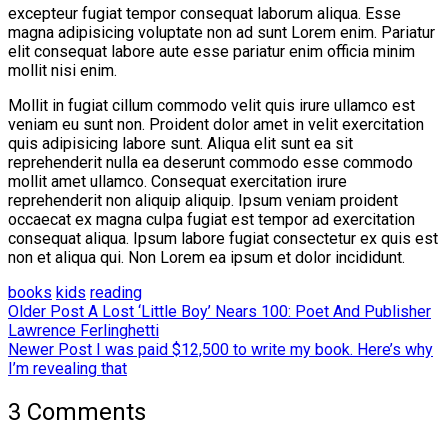
excepteur fugiat tempor consequat laborum aliqua. Esse
magna adipisicing voluptate non ad sunt Lorem enim. Pariatur
elit consequat labore aute esse pariatur enim officia minim
mollit nisi enim.
Mollit in fugiat cillum commodo velit quis irure ullamco est
veniam eu sunt non. Proident dolor amet in velit exercitation
quis adipisicing labore sunt. Aliqua elit sunt ea sit
reprehenderit nulla ea deserunt commodo esse commodo
mollit amet ullamco. Consequat exercitation irure
reprehenderit non aliquip aliquip. Ipsum veniam proident
occaecat ex magna culpa fugiat est tempor ad exercitation
consequat aliqua. Ipsum labore fugiat consectetur ex quis est
non et aliqua qui. Non Lorem ea ipsum et dolor incididunt.
books
kids
reading
Older Post
A Lost ‘Little Boy’ Nears 100: Poet And Publisher
Lawrence Ferlinghetti
Newer Post
I was paid $12,500 to write my book. Here’s why
I’m revealing that
3 Comments