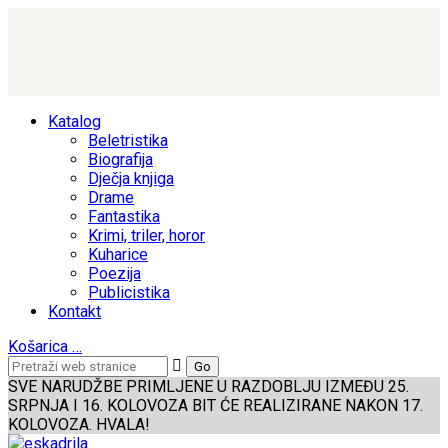
Katalog
Beletristika
Biografija
Dječja knjiga
Drame
Fantastika
Krimi, triler, horor
Kuharice
Poezija
Publicistika
Kontakt
Košarica
…
SVE NARUDŽBE PRIMLJENE U RAZDOBLJU IZMEĐU 25.
SRPNJA I 16. KOLOVOZA BIT ĆE REALIZIRANE NAKON 17.
KOLOVOZA. HVALA!