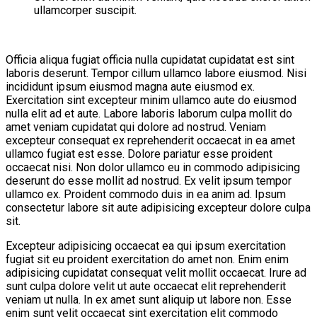
ullamcorper suscipit.
Officia aliqua fugiat officia nulla cupidatat cupidatat est sint
laboris deserunt. Tempor cillum ullamco labore eiusmod. Nisi
incididunt ipsum eiusmod magna aute eiusmod ex.
Exercitation sint excepteur minim ullamco aute do eiusmod
nulla elit ad et aute. Labore laboris laborum culpa mollit do
amet veniam cupidatat qui dolore ad nostrud. Veniam
excepteur consequat ex reprehenderit occaecat in ea amet
ullamco fugiat est esse. Dolore pariatur esse proident
occaecat nisi. Non dolor ullamco eu in commodo adipisicing
deserunt do esse mollit ad nostrud. Ex velit ipsum tempor
ullamco ex. Proident commodo duis in ea anim ad. Ipsum
consectetur labore sit aute adipisicing excepteur dolore culpa
sit.
Excepteur adipisicing occaecat ea qui ipsum exercitation
fugiat sit eu proident exercitation do amet non. Enim enim
adipisicing cupidatat consequat velit mollit occaecat. Irure ad
sunt culpa dolore velit ut aute occaecat elit reprehenderit
veniam ut nulla. In ex amet sunt aliquip ut labore non. Esse
enim sunt velit occaecat sint exercitation elit commodo