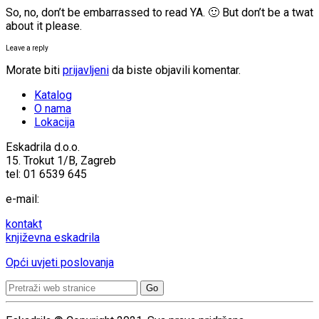
So, no, don’t be embarrassed to read YA. 🙂 But don’t be a twat
about it please.
Leave a reply
Morate biti
prijavljeni
da biste objavili komentar.
Katalog
O nama
Lokacija
Eskadrila d.o.o.
15. Trokut 1/B, Zagreb
tel: 01 6539 645
e-mail:
kontakt
književna eskadrila
Opći uvjeti poslovanja
Search
for: