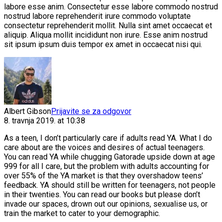
labore esse anim. Consectetur esse labore commodo nostrud
nostrud labore reprehenderit irure commodo voluptate
consectetur reprehenderit mollit. Nulla sint amet occaecat et
aliquip. Aliqua mollit incididunt non irure. Esse anim nostrud
sit ipsum ipsum duis tempor ex amet in occaecat nisi qui.
Albert Gibson
Prijavite se za odgovor
8. travnja 2019. at 10:38
As a teen, I don’t particularly care if adults read YA. What I do
care about are the voices and desires of actual teenagers.
You can read YA while chugging Gatorade upside down at age
999 for all I care, but the problem with adults accounting for
over 55% of the YA market is that they overshadow teens’
feedback. YA should still be written for teenagers, not people
in their twenties. You can read our books but please don’t
invade our spaces, drown out our opinions, sexualise us, or
train the market to cater to your demographic.