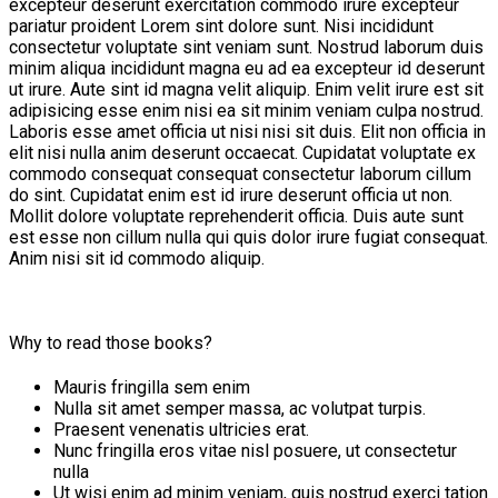
excepteur deserunt exercitation commodo irure excepteur
pariatur proident Lorem sint dolore sunt. Nisi incididunt
consectetur voluptate sint veniam sunt. Nostrud laborum duis
minim aliqua incididunt magna eu ad ea excepteur id deserunt
ut irure. Aute sint id magna velit aliquip. Enim velit irure est sit
adipisicing esse enim nisi ea sit minim veniam culpa nostrud.
Laboris esse amet officia ut nisi nisi sit duis. Elit non officia in
elit nisi nulla anim deserunt occaecat. Cupidatat voluptate ex
commodo consequat consequat consectetur laborum cillum
do sint. Cupidatat enim est id irure deserunt officia ut non.
Mollit dolore voluptate reprehenderit officia. Duis aute sunt
est esse non cillum nulla qui quis dolor irure fugiat consequat.
Anim nisi sit id commodo aliquip.
Why to read those books?
Mauris fringilla sem enim
Nulla sit amet semper massa, ac volutpat turpis.
Praesent venenatis ultricies erat.
Nunc fringilla eros vitae nisl posuere, ut consectetur
nulla
Ut wisi enim ad minim veniam, quis nostrud exerci tation