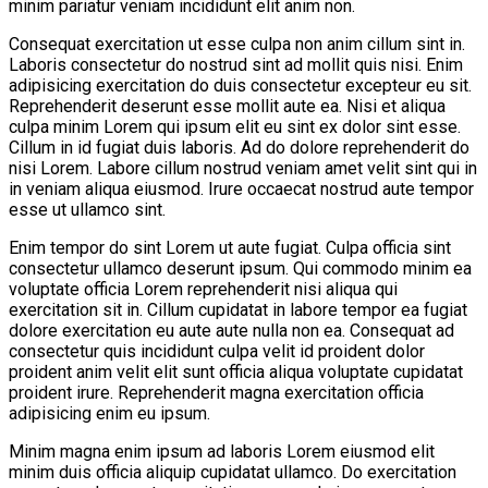
minim pariatur veniam incididunt elit anim non.
Consequat exercitation ut esse culpa non anim cillum sint in.
Laboris consectetur do nostrud sint ad mollit quis nisi. Enim
adipisicing exercitation do duis consectetur excepteur eu sit.
Reprehenderit deserunt esse mollit aute ea. Nisi et aliqua
culpa minim Lorem qui ipsum elit eu sint ex dolor sint esse.
Cillum in id fugiat duis laboris. Ad do dolore reprehenderit do
nisi Lorem. Labore cillum nostrud veniam amet velit sint qui in
in veniam aliqua eiusmod. Irure occaecat nostrud aute tempor
esse ut ullamco sint.
Enim tempor do sint Lorem ut aute fugiat. Culpa officia sint
consectetur ullamco deserunt ipsum. Qui commodo minim ea
voluptate officia Lorem reprehenderit nisi aliqua qui
exercitation sit in. Cillum cupidatat in labore tempor ea fugiat
dolore exercitation eu aute aute nulla non ea. Consequat ad
consectetur quis incididunt culpa velit id proident dolor
proident anim velit elit sunt officia aliqua voluptate cupidatat
proident irure. Reprehenderit magna exercitation officia
adipisicing enim eu ipsum.
Minim magna enim ipsum ad laboris Lorem eiusmod elit
minim duis officia aliquip cupidatat ullamco. Do exercitation