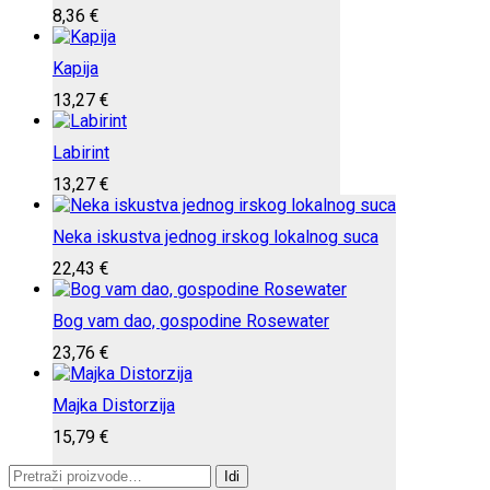
8,36
€
Kapija
13,27
€
Labirint
13,27
€
Neka iskustva jednog irskog lokalnog suca
22,43
€
Bog vam dao, gospodine Rosewater
23,76
€
Majka Distorzija
15,79
€
Pretraži:
Idi