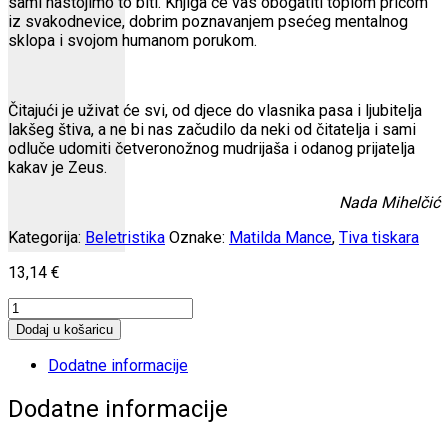
sami nastojimo to biti. Knjiga će vas obogatiti toplom pričom
iz svakodnevice, dobrim poznavanjem psećeg mentalnog
sklopa i svojom humanom porukom.
Čitajući je uživat će svi, od djece do vlasnika pasa i ljubitelja
lakšeg štiva, a ne bi nas začudilo da neki od čitatelja i sami
odluče udomiti četveronožnog mudrijaša i odanog prijatelja
kakav je Zeus.
Nada Mihelčić
Kategorija:
Beletristika
Oznake:
Matilda Mance
,
Tiva tiskara
13,14
€
Zovu
me
Dodaj u košaricu
Zeus
količina
Dodatne informacije
Dodatne informacije