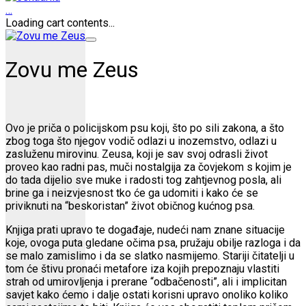
…
Loading cart contents...
Zovu me Zeus
Ovo je priča o policijskom psu koji, što po sili zakona, a što
zbog toga što njegov vodič odlazi u inozemstvo, odlazi u
zasluženu mirovinu. Zeusa, koji je sav svoj odrasli život
proveo kao radni pas, muči nostalgija za čovjekom s kojim je
do tada dijelio sve muke i radosti tog zahtjevnog posla, ali
brine ga i neizvjesnost tko će ga udomiti i kako će se
priviknuti na “beskoristan” život običnog kućnog psa.
Knjiga prati upravo te događaje, nudeći nam znane situacije
koje, ovoga puta gledane očima psa, pružaju obilje razloga i da
se malo zamislimo i da se slatko nasmijemo. Stariji čitatelji u
tom će štivu pronaći metafore iza kojih prepoznaju vlastiti
strah od umirovljenja i prerane “odbačenosti”, ali i implicitan
savjet kako ćemo i dalje ostati korisni upravo onoliko koliko