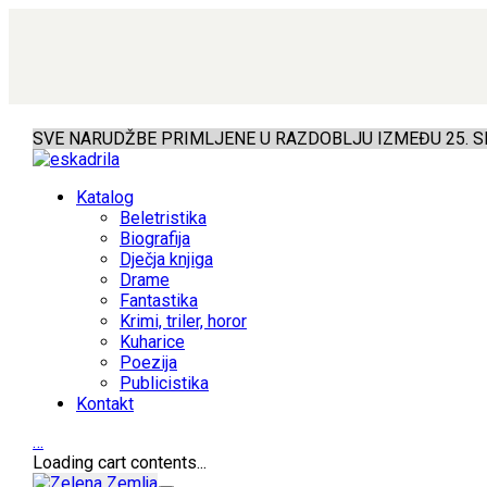
SVE NARUDŽBE PRIMLJENE U RAZDOBLJU IZMEĐU 25. SR
Katalog
Beletristika
Biografija
Dječja knjiga
Drame
Fantastika
Krimi, triler, horor
Kuharice
Poezija
Publicistika
Kontakt
…
Loading cart contents...