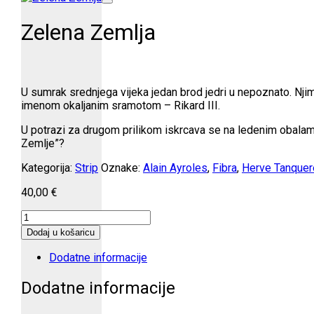
Zelena Zemlja
U sumrak srednjega vijeka jedan brod jedri u nepoznato. Njime
imenom okaljanim sramotom – Rikard III.
U potrazi za drugom prilikom iskrcava se na ledenim obalama 
Zemlje”?
Kategorija:
Strip
Oznake:
Alain Ayroles
,
Fibra
,
Herve Tanquer
40,00
€
Zelena
Zemlja
Dodaj u košaricu
količina
Dodatne informacije
Dodatne informacije