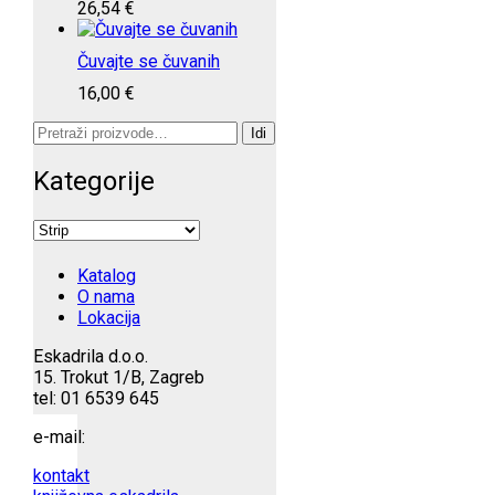
26,54
€
Čuvajte se čuvanih
16,00
€
Pretraži:
Idi
Kategorije
Katalog
O nama
Lokacija
Eskadrila d.o.o.
15. Trokut 1/B, Zagreb
tel: 01 6539 645
e-mail:
kontakt