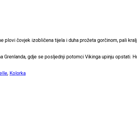
 plovi čovjek izobličena tijela i duha prožeta gorčinom, pali kral
Grenlanda, gdje se posljednji potomci Vikinga upinju opstati. Hoć
elle
,
Kolorka