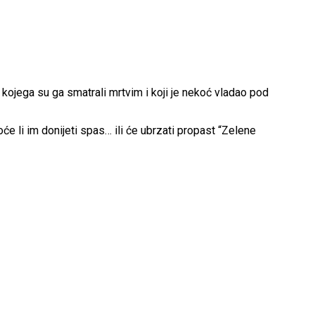
j kojega su ga smatrali mrtvim i koji je nekoć vladao pod
e li im donijeti spas… ili će ubrzati propast “Zelene