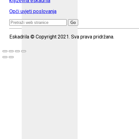
književna eskadrila
Opći uvjeti poslovanja
Search
for:
Eskadrila © Copyright 2021. Sva prava pridržana.