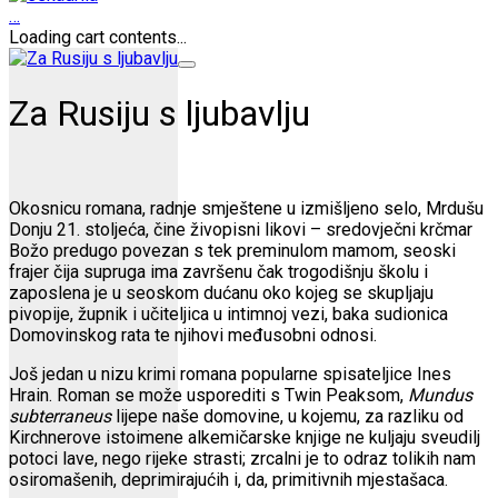
…
Loading cart contents...
Za Rusiju s ljubavlju
Okosnicu romana, radnje smještene u izmišljeno selo, Mrdušu
Donju 21. stoljeća, čine živopisni likovi – sredovječni krčmar
Božo predugo povezan s tek preminulom mamom, seoski
frajer čija supruga ima završenu čak trogodišnju školu i
zaposlena je u seoskom dućanu oko kojeg se skupljaju
pivopije, župnik i učiteljica u intimnoj vezi, baka sudionica
Domovinskog rata te njihovi međusobni odnosi.
Još jedan u nizu krimi romana popularne spisateljice Ines
Hrain. Roman se može usporediti s Twin Peaksom,
Mundus
subterraneus
lijepe naše domovine, u kojemu, za razliku od
Kirchnerove istoimene alkemičarske knjige ne kuljaju sveudilj
potoci lave, nego rijeke strasti; zrcalni je to odraz tolikih nam
osiromašenih, deprimirajućih i, da, primitivnih mjestašaca.