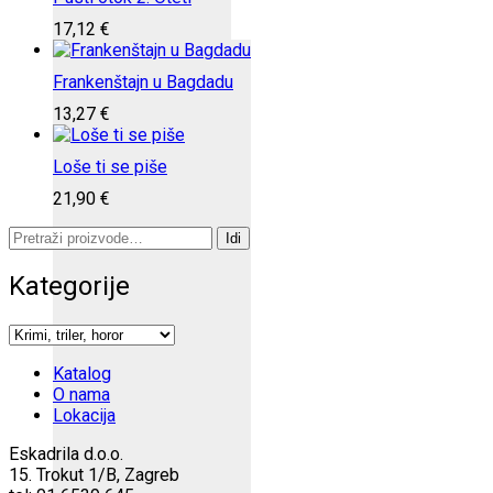
17,12
€
Frankenštajn u Bagdadu
13,27
€
Loše ti se piše
21,90
€
Pretraži:
Idi
Kategorije
Katalog
O nama
Lokacija
Eskadrila d.o.o.
15. Trokut 1/B, Zagreb