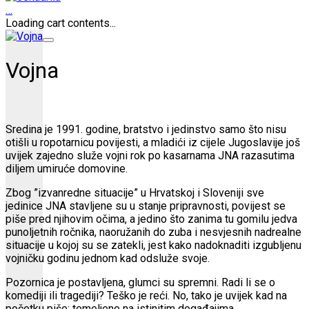
…
Loading cart contents...
Vojna
Sredina je 1991. godine, bratstvo i jedinstvo samo što nisu
otišli u ropotarnicu povijesti, a mladići iz cijele Jugoslavije još
uvijek zajedno služe vojni rok po kasarnama JNA razasutima
diljem umiruće domovine.
Zbog ”izvanredne situacije” u Hrvatskoj i Sloveniji sve
jedinice JNA stavljene su u stanje pripravnosti, povijest se
piše pred njihovim očima, a jedino što zanima tu gomilu jedva
punoljetnih ročnika, naoružanih do zuba i nesvjesnih nadrealne
situacije u kojoj su se zatekli, jest kako nadoknaditi izgubljenu
vojničku godinu jednom kad odsluže svoje.
Pozornica je postavljena, glumci su spremni. Radi li se o
komediji ili tragediji? Teško je reći. No, tako je uvijek kad na
početku piše: temeljeno na istinitim događajima.