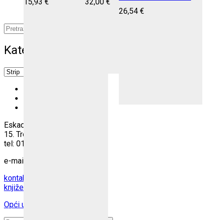
15,93
€
32,00
€
26,54
€
Pretraži:
Idi
Kategorije
×
Strip
Katalog
O nama
Lokacija
Eskadrila d.o.o.
15. Trokut 1/B, Zagreb
tel: 01 6539 645
e-mail:
kontakt
književna eskadrila
Opći uvjeti poslovanja