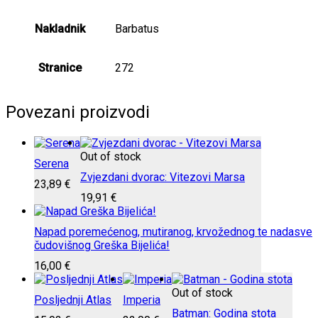
Nakladnik
Barbatus
Stranice
272
Povezani proizvodi
Out of stock
Serena
Zvjezdani dvorac: Vitezovi Marsa
23,89
€
19,91
€
Napad poremećenog, mutiranog, krvožednog te nadasve
čudovišnog Greška Bijelića!
16,00
€
Out of stock
Posljednji Atlas
Imperia
Batman: Godina stota