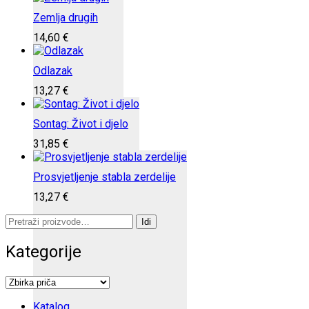
Zemlja drugih
14,60
€
Odlazak
13,27
€
Sontag: Život i djelo
31,85
€
Prosvjetljenje stabla zerdelije
13,27
€
Pretraži:
Idi
Kategorije
Katalog