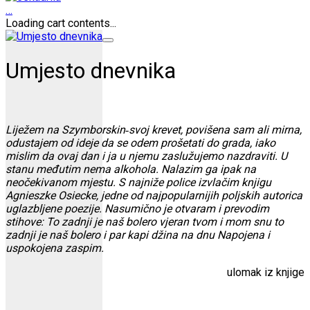
…
Loading cart contents...
Umjesto dnevnika
Liježem na Szymborskin‑svoj krevet, povišena sam ali mirna,
odustajem od ideje da se odem prošetati do grada, iako
mislim da ovaj dan i ja u njemu zaslužujemo nazdraviti. U
stanu međutim nema alkohola. Nalazim ga ipak na
neočekivanom mjestu. S najniže police izvlačim knjigu
Agnieszke Osiecke, jedne od najpopularnijih poljskih autorica
uglazbljene poezije. Nasumično je otvaram i prevodim
stihove: To zadnji je naš bolero vjeran tvom i mom snu to
zadnji je naš bolero i par kapi džina na dnu Napojena i
uspokojena zaspim.
ulomak iz knjige