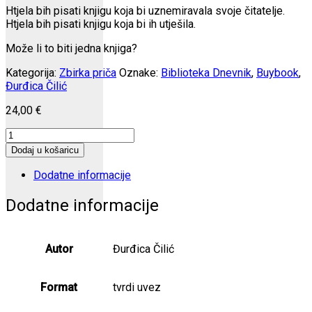
Htjela bih pisati knjigu koja bi uznemiravala svoje čitatelje.
Htjela bih pisati knjigu koja bi ih utješila.
Može li to biti jedna knjiga?
Kategorija:
Zbirka priča
Oznake:
Biblioteka Dnevnik
,
Buybook
,
Đurđica Čilić
24,00
€
Umjesto
dnevnika
Dodaj u košaricu
količina
Dodatne informacije
Dodatne informacije
Autor
Đurđica Čilić
Format
tvrdi uvez