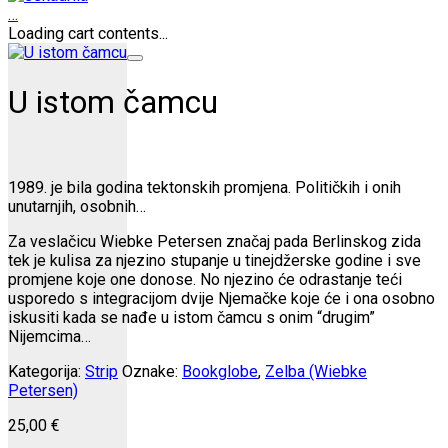
…
Loading cart contents...
U istom čamcu
1989. je bila godina tektonskih promjena. Političkih i onih
unutarnjih, osobnih…
Za veslačicu Wiebke Petersen značaj pada Berlinskog zida
tek je kulisa za njezino stupanje u tinejdžerske godine i sve
promjene koje one donose. No njezino će odrastanje teći
usporedo s integracijom dvije Njemačke koje će i ona osobno
iskusiti kada se nađe u istom čamcu s onim “drugim”
Nijemcima…
Kategorija:
Strip
Oznake:
Bookglobe
,
Zelba (Wiebke
Petersen)
25,00
€