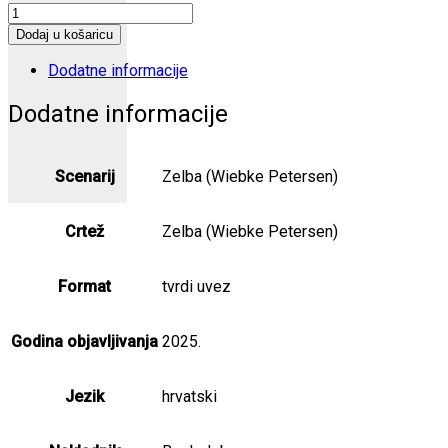
U
istom
Dodaj u košaricu
čamcu
količina
Dodatne informacije
Dodatne informacije
Scenarij
Zelba (Wiebke Petersen)
Crtež
Zelba (Wiebke Petersen)
Format
tvrdi uvez
Godina objavljivanja
2025.
Jezik
hrvatski