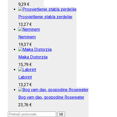
9,29
€
Prosvjetljenje stabla zerdelije
13,27
€
Neminem
19,37
€
Majka Distorzija
15,79
€
Labirint
13,27
€
Bog vam dao, gospodine Rosewater
23,76
€
Pretraži:
Idi