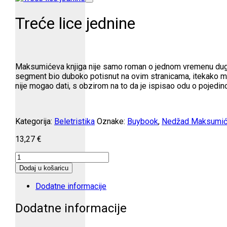
Treće lice jednine
Maksumićeva knjiga nije samo roman o jednom vremenu dugog tr
segment bio duboko potisnut na ovim stranicama, itekako mož
nije mogao dati, s obzirom na to da je ispisao odu o pojedincu
Kategorija:
Beletristika
Oznake:
Buybook
,
Nedžad Maksumi
13,27
€
Treće
lice
Dodaj u košaricu
jednine
količina
Dodatne informacije
Dodatne informacije