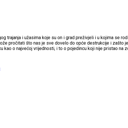
ajanja i užasima koje su on i grad preživjeli i u kojima se rodil
e pročitati što nas je sve dovelo do opće destrukcije i zašto j
 kao o najvećoj vrijednosti, i to o pojedincu koji nije pristao na z
ć