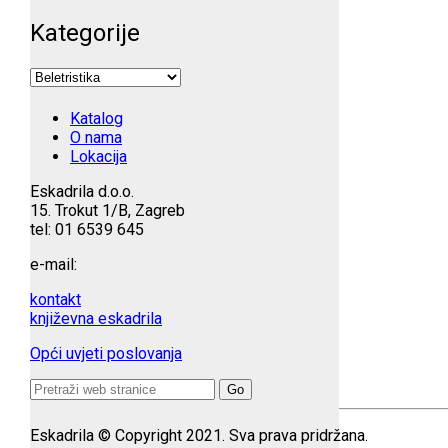
Kategorije
Katalog
O nama
Lokacija
Eskadrila d.o.o.
15. Trokut 1/B, Zagreb
tel: 01 6539 645
e-mail:
kontakt
književna eskadrila
Opći uvjeti poslovanja
Search
for:
Eskadrila © Copyright 2021. Sva prava pridržana.