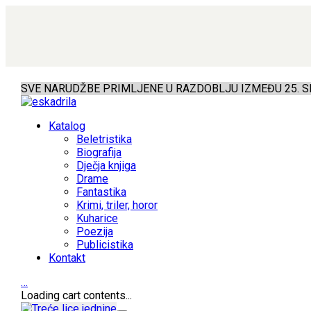
SVE NARUDŽBE PRIMLJENE U RAZDOBLJU IZMEĐU 25. SR
Katalog
Beletristika
Biografija
Dječja knjiga
Drame
Fantastika
Krimi, triler, horor
Kuharice
Poezija
Publicistika
Kontakt
…
Loading cart contents...