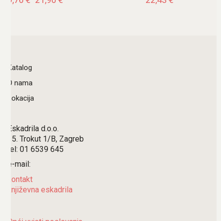
Katalog
O nama
Lokacija
Eskadrila d.o.o.
15. Trokut 1/B, Zagreb
tel: 01 6539 645
e-mail:
kontakt
književna eskadrila