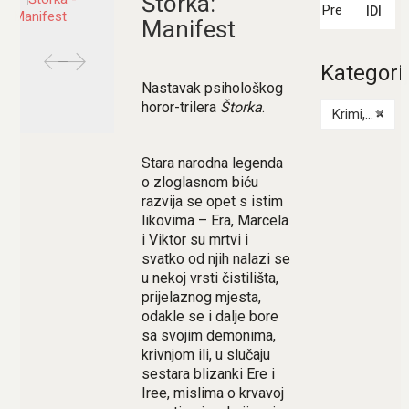
Štorka:
IDI
Manifest
Kategori
Nastavak psihološkog
horor-trilera
Štorka
.
Krimi, triler, horor
×
Stara narodna legenda
o zloglasnom biću
razvija se opet s istim
likovima – Era, Marcela
i Viktor su mrtvi i
svatko od njih nalazi se
u nekoj vrsti čistilišta,
prijelaznog mjesta,
odakle se i dalje bore
sa svojim demonima,
krivnjom ili, u slučaju
sestara blizanki Ere i
Iree, mislima o krvavoj