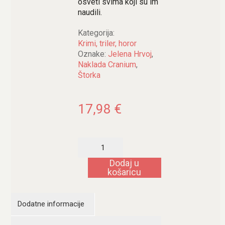
osveti svima koji su im
naudili.
Kategorija:
Krimi, triler, horor
Oznake:
Jelena Hrvoj
,
Naklada Cranium
,
Štorka
17,98
€
Štorka:
Manifest
količina
Dodaj u
košaricu
Dodatne informacije