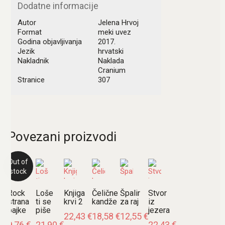
Dodatne informacije
Autor
Jelena Hrvoj
Format
meki uvez
Godina objavljivanja
2017.
Jezik
hrvatski
Nakladnik
Naklada
Cranium
Stranice
307
Povezani proizvodi
Out of
stock
Rock
Loše
Knjiga
Čelične
Špalir
Stvor
strana
ti se
krvi 2
kandže
za raj
iz
bajke
piše
jezera
22,43
€
18,58
€
12,55
€
9,76
€
21,90
€
22,43
€