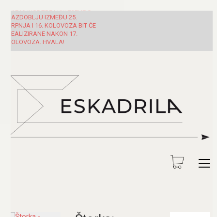
SVE NARUDŽBE PRIMLJENE U
RAZDOBLJU IZMEĐU 25.
SRPNJA I 16. KOLOVOZA BIT ĆE
REALIZIRANE NAKON 17.
KOLOVOZA. HVALA!
Pretraži: