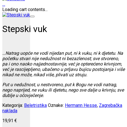
…
Loading cart contents...
Stepski vuk
…Natrag uopće ne vodi nijedan put, ni k vuku, ni k djetetu. Na
početku stvari nije nedužnost ni bezazlenost; sve stvoreno,
pa i ono naoko najjednostavnije, već je opterećeno krivnjom,
već je rascijepljeno, ubačeno u prljavu bujicu postojanja i više
nikad ne može, nikad više, plivati uz struju.
Put u nedužnost, u nestvoreno, put k Bogu ne vodi natrag,
nego naprijed, ne vuku ili djetetu, nego sve dalje u krivnju, sve
dublje u očovječenje.
Kategorija:
Beletristika
Oznake:
Hermann Hesse
,
Zagrebačka
naklada
19,91
€