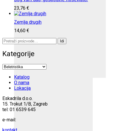
23,76
€
Zemlja drugih
14,60
€
Pretraži:
Idi
Kategorije
Katalog
O nama
Lokacija
Eskadrila d.o.o.
15. Trokut 1/B, Zagreb
tel: 01 6539 645
e-mail:
kontakt