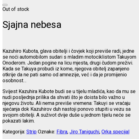
Out of stock
Sjajna nebesa
Kazuhiro Kubota, glava obitelji i čovjek koji previše radi, jedne
se noći automobilom sudari s mladim motociklistom Takuyom
Onoderom. Jedan pogine na licu mjesta, drugi čudom preživi.
Kada se Takuya probudi iz kome, njegova obitelj zapanjeno
otkrije da ne pati samo od amnezije, već i da je promijenio
osobnost…
Svijest Kazuhira Kubote budi se u tijelu mladića, kao da mu se
nudi posljednja prilika da shvati što je doista bilo važno u
njegovu životu. Ali nema previše vremena: Takuyi se vraćaju
sjećanja dok Kazuhirov duh nastoji ponovo stupiti u vezu sa
svojom obitelji. A suživot dvije duše u jednom tijelu neće se
pokazati lakim.
Kategorija:
Strip
Oznake:
Fibra
,
Jiro Taniguchi
,
Orka specijal