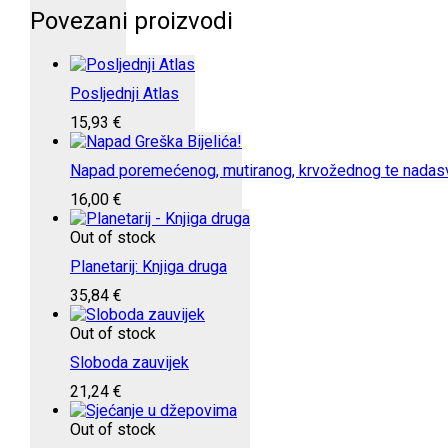
Povezani proizvodi
Posljednji Atlas
15,93
€
Napad poremećenog, mutiranog, krvožednog te nadasv
16,00
€
Out of stock
Planetarij: Knjiga druga
35,84
€
Out of stock
Sloboda zauvijek
21,24
€
Out of stock