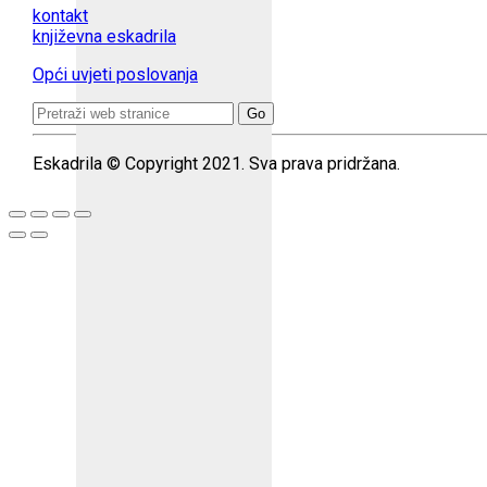
kontakt
književna eskadrila
Opći uvjeti poslovanja
Search
for:
Eskadrila © Copyright 2021. Sva prava pridržana.