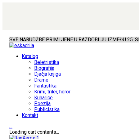
SVE NARUDŽBE PRIMLJENE U RAZDOBLJU IZMEĐU 25. SR
Katalog
Beletristika
Biografija
Dječja knjiga
Drame
Fantastika
Krimi, triler, horor
Kuharice
Poezija
Publicistika
Kontakt
…
Loading cart contents...