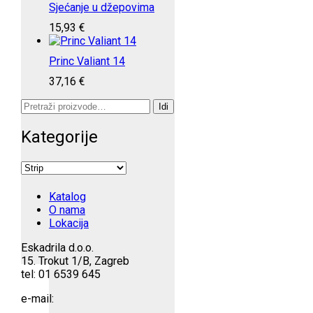
Sjećanje u džepovima
15,93
€
Princ Valiant 14
37,16
€
Pretraži:
Idi
Kategorije
Katalog
O nama
Lokacija
Eskadrila d.o.o.
15. Trokut 1/B, Zagreb
tel: 01 6539 645
e-mail: