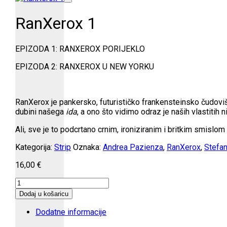
RanXerox 1
EPIZODA 1: RANXEROX PORIJEKLO
EPIZODA 2: RANXEROX U NEW YORKU
RanXerox je pankersko, futurističko frankensteinsko čudoviš
dubini našega
ida
, a ono što vidimo odraz je naših vlastitih 
Ali, sve je to podcrtano crnim, ironiziranim i britkim smislom
Kategorija:
Strip
Oznaka:
Andrea Pazienza
,
RanXerox
,
Stefan
16,00
€
RanXerox
1
Dodaj u košaricu
količina
Dodatne informacije