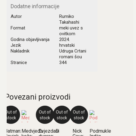
Dodatne informacije
Autor
Rumiko
Takahashi
Format
meki uvez s
ovitkom
Godina objavljivanja
2024.
Jezik
hrvatski
Nakladnik
Udruga Crtani
romani šou
Stranice
344
Povezani proizvodi
Out of
Out of
Out of
Out of
stock
stock
stock
stock
Batman:
Medvjeđa
Zvjezdani
D
Nick
Podmukle