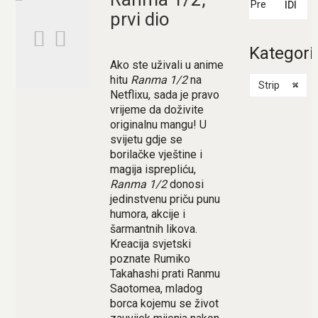
IDI
prvi dio
Kategori
Ako ste uživali u anime
hitu
Ranma 1/2
na
Strip
×
Netflixu, sada je pravo
vrijeme da doživite
originalnu mangu! U
svijetu gdje se
borilačke vještine i
magija isprepliću,
Ranma 1/2
donosi
jedinstvenu priču punu
humora, akcije i
šarmantnih likova.
Kreacija svjetski
poznate Rumiko
Takahashi prati Ranmu
Saotomea, mladog
borca kojemu se život