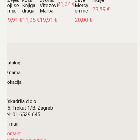
Čovjek
koža:
dvorac:
Cave:
Indije
21,24
€
koji se
Knjiga
Vitezovi
Mercy
23,89
€
smije
druga
Marsa
on me
19,91
€
11,95
€
19,91
€
20,00
€
Katalog
O nama
Lokacija
Eskadrila d.o.o.
15. Trokut 1/B, Zagreb
tel: 01 6539 645
e-mail:
kontakt