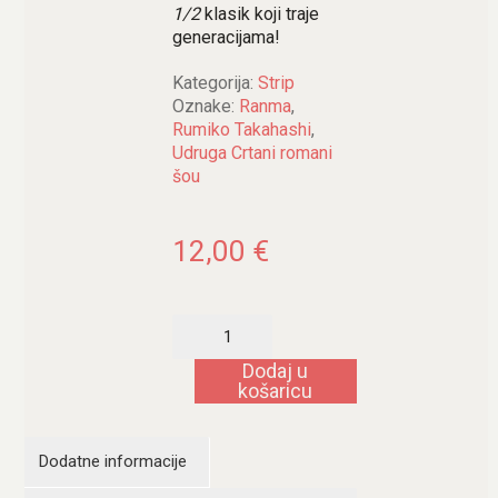
1/2
klasik koji traje
generacijama!
Kategorija:
Strip
Oznake:
Ranma
,
Rumiko Takahashi
,
Udruga Crtani romani
šou
12,00
€
Ranma
1/2,
prvi
Dodaj u
dio
košaricu
količina
Dodatne informacije