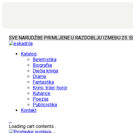
SVE NARUDŽBE PRIMLJENE U RAZDOBLJU IZMEĐU 25. SR
Katalog
Beletristika
Biografija
Dječja knjiga
Drame
Fantastika
Krimi, triler, horor
Kuharice
Poezija
Publicistika
Kontakt
…
Loading cart contents...