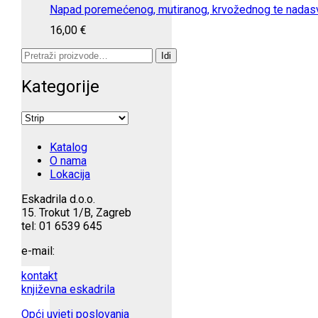
Napad poremećenog, mutiranog, krvožednog te nadasv
16,00
€
Pretraži:
Idi
Kategorije
Katalog
O nama
Lokacija
Eskadrila d.o.o.
15. Trokut 1/B, Zagreb
tel: 01 6539 645
e-mail:
kontakt
književna eskadrila
Opći uvjeti poslovanja