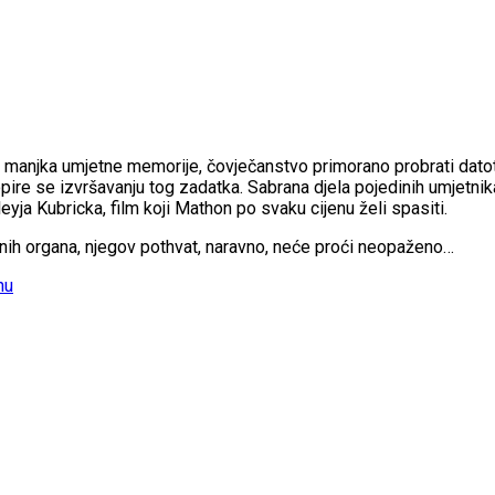
jed manjka umjetne memorije, čovječanstvo primorano probrati dato
pire se izvršavanju tog zadatka. Sabrana djela pojedinih umjetni
eyja Kubricka, film koji Mathon po svaku cijenu želi spasiti.
nih organa, njegov pothvat, naravno, neće proći neopaženo…
nu