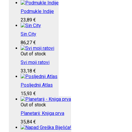
Podmukle Indije
23,89
€
Sin City
86,27
€
Out of stock
Svi moji ratovi
33,18
€
Posljednji Atlas
15,93
€
Out of stock
Planetarij: Knjiga prva
35,84
€