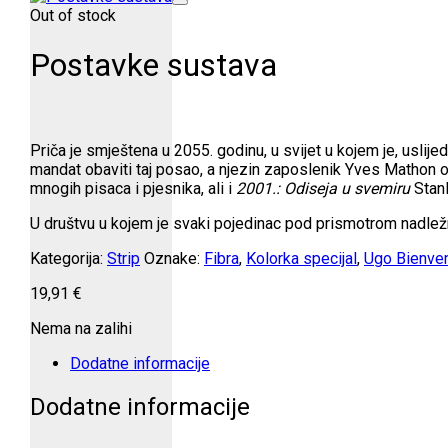
Out of stock
Postavke sustava
Priča je smještena u 2055. godinu, u svijet u kojem je, usli
mandat obaviti taj posao, a njezin zaposlenik Yves Mathon o
mnogih pisaca i pjesnika, ali i
2001.: Odiseja u svemiru
Stanl
U društvu u kojem je svaki pojedinac pod prismotrom nadlež
Kategorija:
Strip
Oznake:
Fibra
,
Kolorka specijal
,
Ugo Bienve
19,91
€
Nema na zalihi
Dodatne informacije
Dodatne informacije