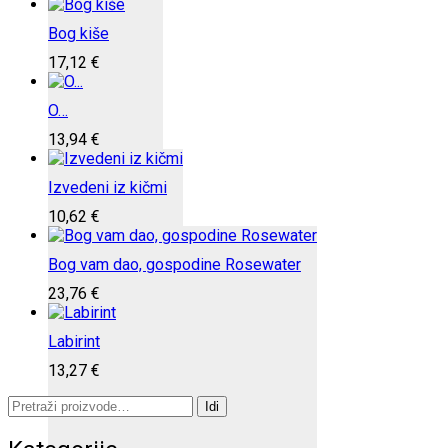
Bog kiše
17,12
€
O…
13,94
€
Izvedeni iz kičmi
10,62
€
Bog vam dao, gospodine Rosewater
23,76
€
Labirint
13,27
€
Pretraži:
Idi