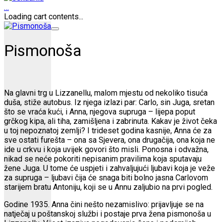
…
Loading cart contents...
Pismonoša
Na glavni trg u Lizzanellu, malom mjestu od nekoliko tisuća
duša, stiže autobus. Iz njega izlazi par: Carlo, sin Juga, sretan
što se vraća kući, i Anna, njegova supruga – lijepa poput
grčkog kipa, ali tiha, zamišljena i zabrinuta. Kakav je život čeka
u toj nepoznatoj zemlji? I trideset godina kasnije, Anna će za
sve ostati furešta – ona sa Sjevera, ona drugačija, ona koja ne
ide u crkvu i koja uvijek govori što misli. Ponosna i odvažna,
nikad se neće pokoriti nepisanim pravilima koja sputavaju
žene Juga. U tome će uspjeti i zahvaljujući ljubavi koja je veže
za supruga – ljubavi čija će snaga biti bolno jasna Carlovom
starijem bratu Antoniju, koji se u Annu zaljubio na prvi pogled.
Godine 1935. Anna čini nešto nezamislivo: prijavljuje se na
natječaj u poštanskoj službi i postaje prva žena pismonoša u