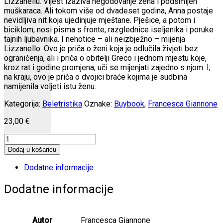
Lizzanellu. Vijest izaziva negodovanje žena i podsmijeh
muškaraca. Ali tokom više od dvadeset godina, Anna postaje
nevidljiva nit koja ujedinjuje mještane. Pješice, a potom i
biciklom, nosi pisma s fronte, razglednice iseljenika i poruke
tajnih ljubavnika. I nehotice – ali neizbježno – mijenja
Lizzanello. Ovo je priča o ženi koja je odlučila živjeti bez
ograničenja, ali i priča o obitelji Greco i jednom mjestu koje,
kroz rat i godine promjena, uči se mijenjati zajedno s njom. I,
na kraju, ovo je priča o dvojici braće kojima je sudbina
namijenila voljeti istu ženu.
Kategorija:
Beletristika
Oznake:
Buybook
,
Francesca Giannone
23,00
€
Pismonoša
količina
Dodaj u košaricu
Dodatne informacije
Dodatne informacije
Autor
Francesca Giannone