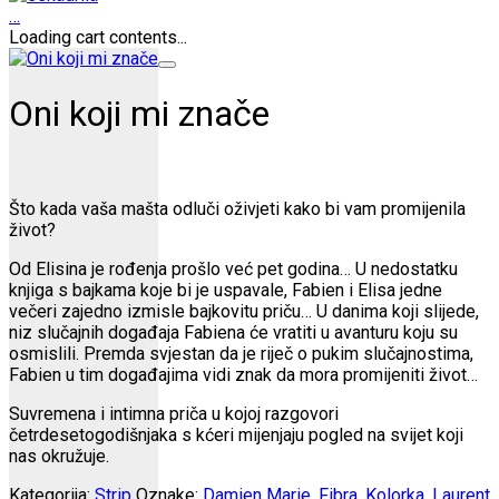
…
Loading cart contents...
Oni koji mi znače
Što kada vaša mašta odluči oživjeti kako bi vam promijenila
život?
Od Elisina je rođenja prošlo već pet godina… U nedostatku
knjiga s bajkama koje bi je uspavale, Fabien i Elisa jedne
večeri zajedno izmisle bajkovitu priču… U danima koji slijede,
niz slučajnih događaja Fabiena će vratiti u avanturu koju su
osmislili. Premda svjestan da je riječ o pukim slučajnostima,
Fabien u tim događajima vidi znak da mora promijeniti život…
Suvremena i intimna priča u kojoj razgovori
četrdesetogodišnjaka s kćeri mijenjaju pogled na svijet koji
nas okružuje.
Kategorija:
Strip
Oznake:
Damien Marie
,
Fibra
,
Kolorka
,
Laurent