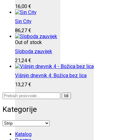
16,00
€
Sin City
86,27
€
Out of stock
Sloboda zauvijek
21,24
€
Višnjin dnevnik 4: Božica bez lica
13,27
€
Pretraži:
Idi
Kategorije
Katalog