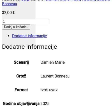
Bonneau
32,00
€
Oni
koji
Dodaj u košaricu
mi
znače
Dodatne informacije
količina
Dodatne informacije
Scenarij
Damien Marie
Crtež
Laurent Bonneau
Format
tvrdi uvez
Godina objavljivanja
2025.