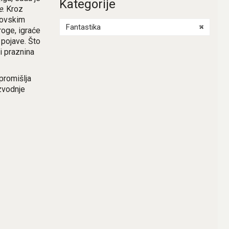
Kategorije
e
. Kroz
govskim
Fantastika
×
oroge, igraće
 pojave. Što
i praznina
promišlja
zvodnje