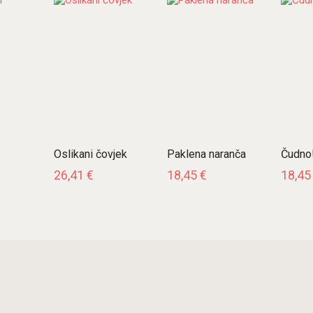
Oslikani čovjek
Paklena naranča
Čudno
26,41
€
18,45
€
18,4