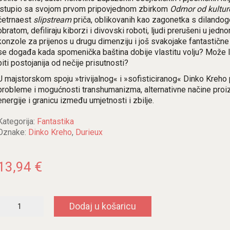
istupio sa svojom prvom pripovjednom zbirkom
Odmor od kultur
četrnaest
slipstream
priča, oblikovanih kao zagonetka s dilando
obratom, defiliraju kiborzi i divovski roboti, ljudi prerušeni u jedn
konzole za prijenos u drugu dimenziju i još svakojake fantastične
se događa kada spomenička baština dobije vlastitu volju? Može l
biti postojanija od nečije prisutnosti?
U majstorskom spoju »trivijalnog« i »sofisticiranog« Dinko Kreho 
probleme i mogućnosti transhumanizma, alternativne načine proi
energije i granicu između umjetnosti i zbilje.
Kategorija:
Fantastika
Oznake:
Dinko Kreho
,
Durieux
13,94
€
Odmor
Dodaj u košaricu
od
kulture
količina