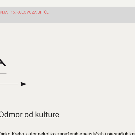
JA I 16. KOLOVOZA BIT ĆE
Odmor od kulture
Dinko Kreho, autor nekoliko zapaženih esejističkih i pjesničkih knj