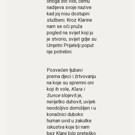
onoga što vidi, čemu
nadijeva svoje nazive
kad joj nisu dostupni
službeni. Kroz Klarine
nam se oči pruža
pogled na svijet koji ju
je stvorio, svijet gdje su
Umjetni Prijatelji poput
nje potrebni.
Posvećen ljubavi
prema djeci i žrtvovanju
na koje su spremni oni
koji ih vole,
Klara i
Sunce
slojevit je,
nerijetko duhovit, uvijek
neodoljivo domišljen i u
konačnici duboko
human uvid u zakutke
iskustva koje bi nam
bez Klare bilo preteško