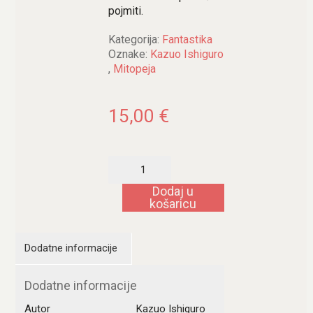
pojmiti.
Kategorija:
Fantastika
Oznake:
Kazuo Ishiguro
,
Mitopeja
15,00
€
Klara
i
Sunce
Dodaj u
količina
košaricu
Dodatne informacije
Dodatne informacije
Autor
Kazuo Ishiguro