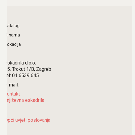
Katalog
O nama
Lokacija
Eskadrila d.o.o.
15. Trokut 1/B, Zagreb
tel: 01 6539 645
e-mail:
kontakt
književna eskadrila
Opći uvjeti poslovanja