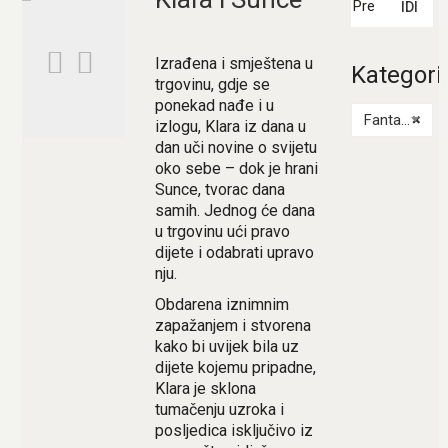
IDI
Izrađena i smještena u
Kategori
trgovinu, gdje se
ponekad nađe i u
Fantastika
×
izlogu, Klara iz dana u
dan uči novine o svijetu
oko sebe – dok je hrani
Sunce, tvorac dana
samih. Jednog će dana
u trgovinu ući pravo
dijete i odabrati upravo
nju.
Obdarena iznimnim
zapažanjem i stvorena
kako bi uvijek bila uz
dijete kojemu pripadne,
Klara je sklona
tumačenju uzroka i
posljedica isključivo iz