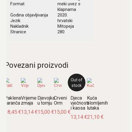
Format
meki uvez s
klapnama
Godina objavljivanja
2020.
Jezik
hrvatski
Nakladnik
Mitopeja
Stranice
280
Povezani proizvodi
Out of
stock
Paklena
Vrijeme
Djevojka
Crveni
Djeca
Kuća
naranča
zmaja
u tornju
Orm
vječnosti
slomljenih
i kaosa
lutaka
18,45
€
13,14
€
15,00
€
15,00
€
13,14
€
21,10
€