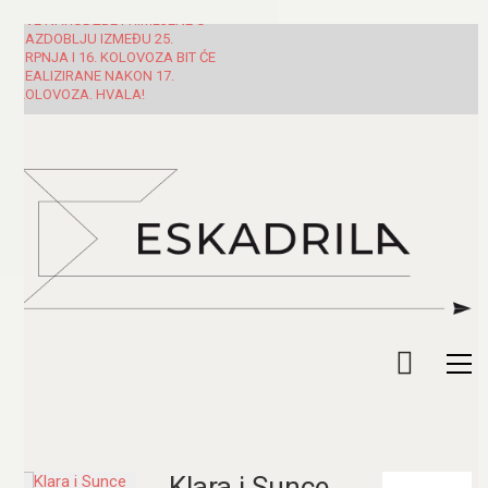
SVE NARUDŽBE PRIMLJENE U
RAZDOBLJU IZMEĐU 25.
SRPNJA I 16. KOLOVOZA BIT ĆE
REALIZIRANE NAKON 17.
KOLOVOZA. HVALA!
Klara i Sunce
Pretraži: