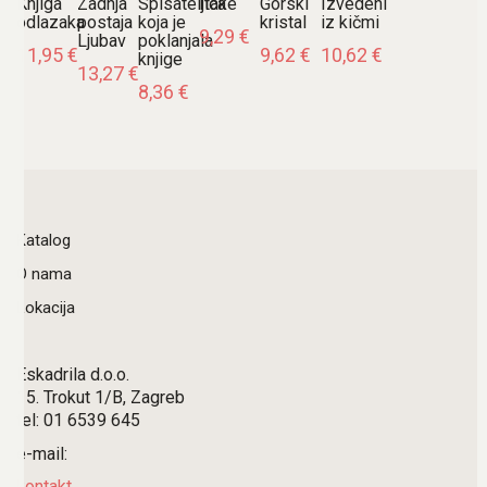
Knjiga
Zadnja
Spisateljica
Itake
Gorski
Izvedeni
odlazaka
postaja
koja je
kristal
iz kičmi
9,29
€
Ljubav
poklanjala
11,95
€
9,62
€
10,62
€
knjige
13,27
€
8,36
€
Katalog
O nama
Lokacija
Eskadrila d.o.o.
15. Trokut 1/B, Zagreb
tel: 01 6539 645
e-mail:
kontakt