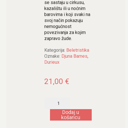
se sastaju u cirkusu,
kazalištu ili u noćnim
barovima i koji svaki na
svoj način pokazuju
nemogućnost
povezivanja za kojim
zapravo žude.
Kategorija:
Beletristika
Oznake:
Djuna Barnes
,
Durieux
21,00
€
Noćna
šuma
količina
Dodaj u
košaricu