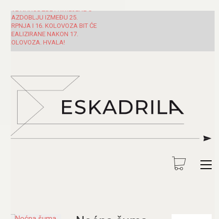
SVE NARUDŽBE PRIMLJENE U
RAZDOBLJU IZMEĐU 25.
SRPNJA I 16. KOLOVOZA BIT ĆE
REALIZIRANE NAKON 17.
KOLOVOZA. HVALA!
Pretraži: