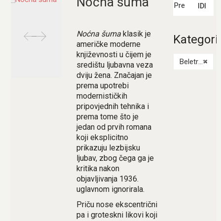
Noćna šuma
IDI
Noćna šuma
klasik je
Kategori
američke moderne
književnosti u čijem je
Beletristika
×
središtu ljubavna veza
dviju žena. Značajan je
prema upotrebi
modernističkih
pripovjednih tehnika i
prema tome što je
jedan od prvih romana
koji eksplicitno
prikazuju lezbijsku
ljubav, zbog čega ga je
kritika nakon
objavljivanja 1936.
uglavnom ignorirala.
Priču nose ekscentrični
pa i groteskni likovi koji