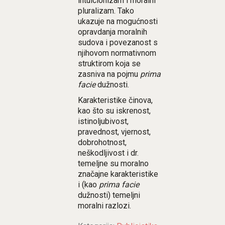
intuicionizam i moralni
pluralizam. Tako
ukazuje na mogućnosti
opravdanja moralnih
sudova i povezanost s
njihovom normativnom
struktirom koja se
zasniva na pojmu
prima
facie
dužnosti.
Karakteristike činova,
kao što su iskrenost,
istinoljubivost,
pravednost, vjernost,
dobrohotnost,
neškodljivost i dr.
temeljne su moralno
značajne karakteristike
i (kao
prima facie
dužnosti) temeljni
moralni razlozi.