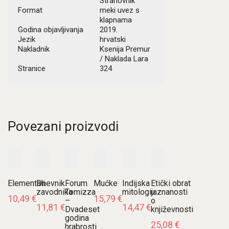
Strahovnik
Format
meki uvez s
klapnama
Godina objavljivanja
2019.
Jezik
hrvatski
Nakladnik
Ksenija Premur
/ Naklada Lara
Stranice
324
Povezani proizvodi
Elementali
Dnevnik
Forum
Mućke
Indijska
Etički obrat
zavodnika
Tomizza
mitologija
u znanosti
10,49
€
15,79
€
–
o
11,81
€
14,47
€
Dvadeset
književnosti
godina
25,08
€
hrabrosti