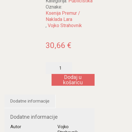
Kategorija:
Publicistika
Oznake:
Ksenija Premur /
Naklada Lara
,
Vojko Strahovnik
30,66
€
Moralni
sudovi,
intuicija
Dodaj u
i
košaricu
moralna
načela
količina
Dodatne informacije
Dodatne informacije
Autor
Vojko