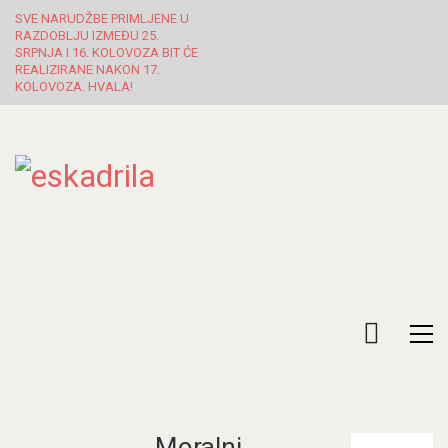
SVE NARUDŽBE PRIMLJENE U
RAZDOBLJU IZMEĐU 25.
SRPNJA I 16. KOLOVOZA BIT ĆE
REALIZIRANE NAKON 17.
KOLOVOZA. HVALA!
Moralni
Pretraži: