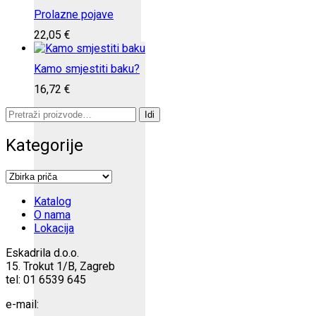
Prolazne pojave
22,05
€
Kamo smjestiti baku?
16,72
€
Pretraži:
Idi
Kategorije
Katalog
O nama
Lokacija
Eskadrila d.o.o.
15. Trokut 1/B, Zagreb
tel: 01 6539 645
e-mail: