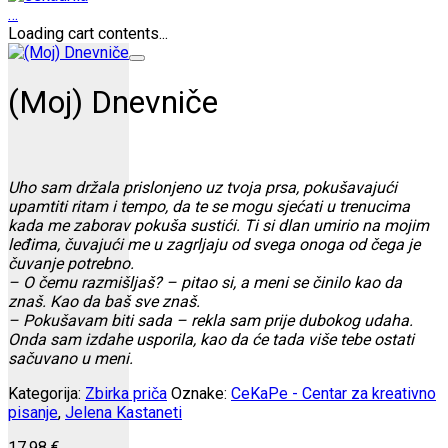
…
Loading cart contents...
(Moj) Dnevniče
Uho sam držala prislonjeno uz tvoja prsa, pokušavajući
upamtiti ritam i tempo, da te se mogu sjećati u trenucima
kada me zaborav pokuša sustići. Ti si dlan umirio na mojim
leđima, čuvajući me u zagrljaju od svega onoga od čega je
čuvanje potrebno.
– O čemu razmišljaš? – pitao si, a meni se činilo kao da
znaš. Kao da baš sve znaš.
– Pokušavam biti sada – rekla sam prije dubokog udaha.
Onda sam izdahe usporila, kao da će tada više tebe ostati
sačuvano u meni.
Kategorija:
Zbirka priča
Oznake:
CeKaPe - Centar za kreativno
pisanje
,
Jelena Kastaneti
17,98
€