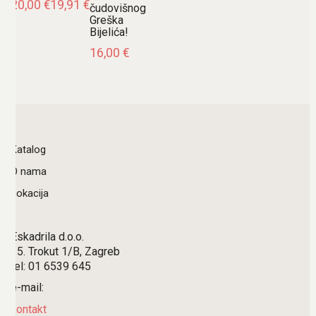
20,00
€
19,91
€
čudovišnog
Greška
Bijelića!
16,00
€
Katalog
O nama
Lokacija
Eskadrila d.o.o.
15. Trokut 1/B, Zagreb
tel: 01 6539 645
e-mail:
kontakt