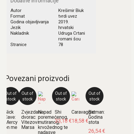
Dodatne informacije
Autor
Krešimir Biuk
Format
tvrdi uvez
Godina objavljivanja
2019.
Jezik
hrvatski
Nakladnik
Udruga Crtani
romani šou
Stranice
78
Povezani proizvodi
Out of
Out of
Out of
Out of
stock
stock
stock
stock
Nick
Zvjezdani
Napad
Shi
Caravaggio
Batman:
Cave:
dvorac:
poremećenog,
Godina
33,18
€
18,58
€
Mercy
Vitezovi
mutiranog,
stota
on me
Marsa
krvožednog te
26,54
€
nadasve