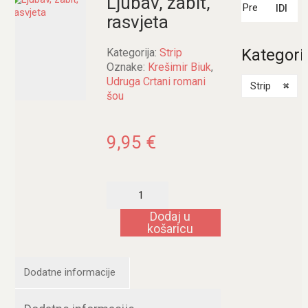
Ljubav, zabit,
IDI
rasvjeta
Kategori
Kategorija:
Strip
Oznake:
Krešimir Biuk
,
Udruga Crtani romani
Strip
×
šou
9,95
€
Ljubav,
zabit,
rasvjeta
Dodaj u
količina
košaricu
Dodatne informacije