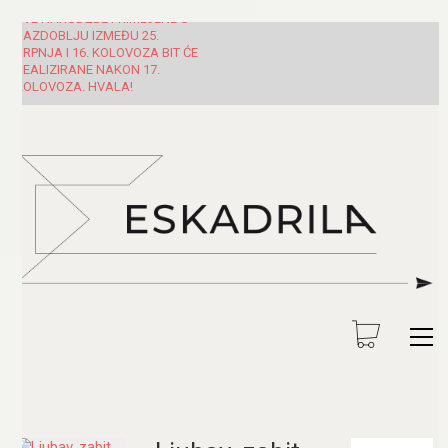
SVE NARUDŽBE PRIMLJENE U
RAZDOBLJU IZMEĐU 25.
SRPNJA I 16. KOLOVOZA BIT ĆE
REALIZIRANE NAKON 17.
KOLOVOZA. HVALA!
Pretraži: