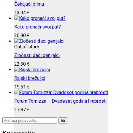
Čekajući plimu
13,94
€
Kako pronaći svoj put?
20,90
€
Out of stock
Zločesti đaci genijalci
22,30
€
Rajski brežuljci
19,51
€
Forum Tomizza – Dvadeset godina hrabrosti
27,87
€
Pretraži:
Idi