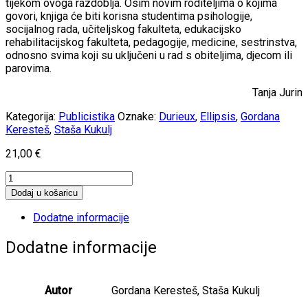
tijekom ovoga razdoblja. Osim novim roditeljima o kojima
govori, knjiga će biti korisna studentima psihologije,
socijalnog rada, učiteljskog fakulteta, edukacijsko
rehabilitacijskog fakulteta, pedagogije, medicine, sestrinstva,
odnosno svima koji su uključeni u rad s obiteljima, djecom ili
parovima.
Tanja Jurin
Kategorija:
Publicistika
Oznake:
Durieux
,
Ellipsis
,
Gordana
Keresteš
,
Staša Kukulj
21,00
€
Ljubav
i
Dodaj u košaricu
seksualnost
novih
Dodatne informacije
roditelja
količina
Dodatne informacije
Autor
Gordana Keresteš, Staša Kukulj