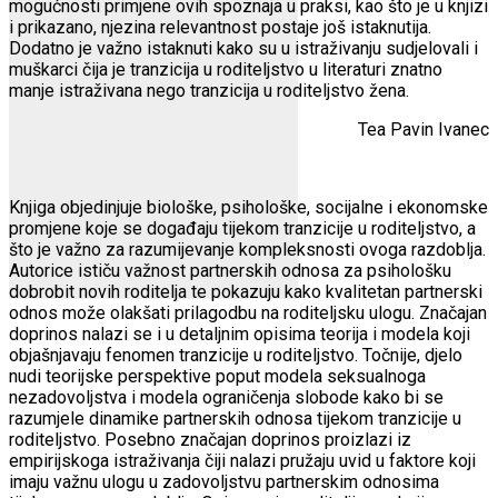
mogućnosti primjene ovih spoznaja u praksi, kao što je u knjizi
i prikazano, njezina relevantnost postaje još istaknutija.
Dodatno je važno istaknuti kako su u istraživanju sudjelovali i
muškarci čija je tranzicija u roditeljstvo u literaturi znatno
manje istraživana nego tranzicija u roditeljstvo žena.
Tea Pavin Ivanec
Knjiga objedinjuje biološke, psihološke, socijalne i ekonomske
promjene koje se događaju tijekom tranzicije u roditeljstvo, a
što je važno za razumijevanje kompleksnosti ovoga razdoblja.
Autorice ističu važnost partnerskih odnosa za psihološku
dobrobit novih roditelja te pokazuju kako kvalitetan partnerski
odnos može olakšati prilagodbu na roditeljsku ulogu. Značajan
doprinos nalazi se i u detaljnim opisima teorija i modela koji
objašnjavaju fenomen tranzicije u roditeljstvo. Točnije, djelo
nudi teorijske perspektive poput modela seksualnoga
nezadovoljstva i modela ograničenja slobode kako bi se
razumjele dinamike partnerskih odnosa tijekom tranzicije u
roditeljstvo. Posebno značajan doprinos proizlazi iz
empirijskoga istraživanja čiji nalazi pružaju uvid u faktore koji
imaju važnu ulogu u zadovoljstvu partnerskim odnosima