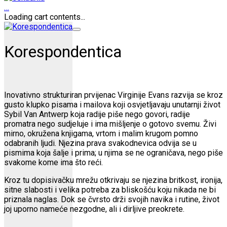
…
Loading cart contents...
Korespondentica
Inovativno strukturiran prvijenac Virginije Evans razvija se kroz
gusto klupko pisama i mailova koji osvjetljavaju unutarnji život
Sybil Van Antwerp koja radije piše nego govori, radije
promatra nego sudjeluje i ima mišljenje o gotovo svemu. Živi
mirno, okružena knjigama, vrtom i malim krugom pomno
odabranih ljudi. Njezina prava svakodnevica odvija se u
pismima koja šalje i prima; u njima se ne ograničava, nego piše
svakome kome ima što reći.
Kroz tu dopisivačku mrežu otkrivaju se njezina britkost, ironija,
sitne slabosti i velika potreba za bliskošću koju nikada ne bi
priznala naglas. Dok se čvrsto drži svojih navika i rutine, život
joj uporno nameće nezgodne, ali i dirljive preokrete.