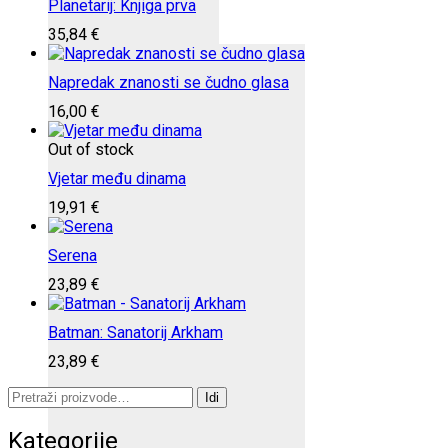
Planetarij: Knjiga prva
35,84
€
Napredak znanosti se čudno glasa
16,00
€
Out of stock
Vjetar među dinama
19,91
€
Serena
23,89
€
Batman: Sanatorij Arkham
23,89
€
Pretraži:
Idi
Kategorije