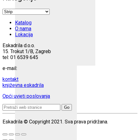
Katalog
O nama
Lokacija
Eskadrila d.o.o.
15. Trokut 1/B, Zagreb
tel: 01 6539 645
e-mail:
kontakt
književna eskadrila
Opći uvjeti poslovanja
Search
for:
Eskadrila © Copyright 2021. Sva prava pridržana.