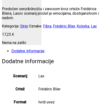
Predočen senzibilnošću i zanosom kroz crteže Frédérica
Bliera, Laxov scenarij prožet je emocijama, dostojanstvom i
nadom.
Kategorija:
Strip
Oznake:
Fibra
,
Frédéric Blier
,
Kolorka
,
Lax
17,25
€
Nema na zalihi
Dodatne informacije
Dodatne informacije
Scenarij
Lax
Crtež
Frédéric Blier
Format
tvrdi uvez