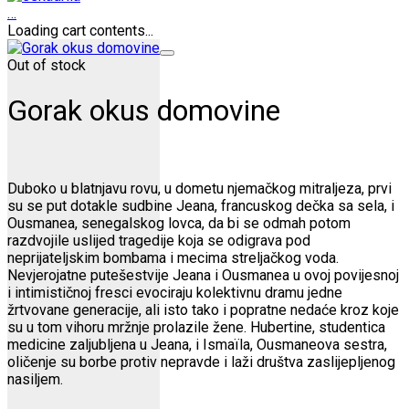
…
Loading cart contents...
Out of stock
Gorak okus domovine
Duboko u blatnjavu rovu, u dometu njemačkog mitraljeza, prvi
su se put dotakle sudbine Jeana, francuskog dečka sa sela, i
Ousmanea, senegalskog lovca, da bi se odmah potom
razdvojile uslijed tragedije koja se odigrava pod
neprijateljskim bombama i mecima streljačkog voda.
Nevjerojatne putešestvije Jeana i Ousmanea u ovoj povijesnoj
i intimističnoj fresci evociraju kolektivnu dramu jedne
žrtvovane generacije, ali isto tako i popratne nedaće kroz koje
su u tom vihoru mržnje prolazile žene. Hubertine, studentica
medicine zaljubljena u Jeana, i Ismaïla, Ousmaneova sestra,
oličenje su borbe protiv nepravde i laži društva zaslijepljenog
nasiljem.