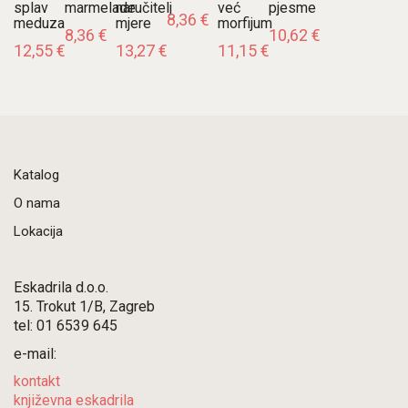
splav
marmelade
naručitelj
već
pjesme
8,36
€
meduza
mjere
morfijum
8,36
€
10,62
€
12,55
€
13,27
€
11,15
€
Katalog
O nama
Lokacija
Eskadrila d.o.o.
15. Trokut 1/B, Zagreb
tel: 01 6539 645
e-mail:
kontakt
književna eskadrila