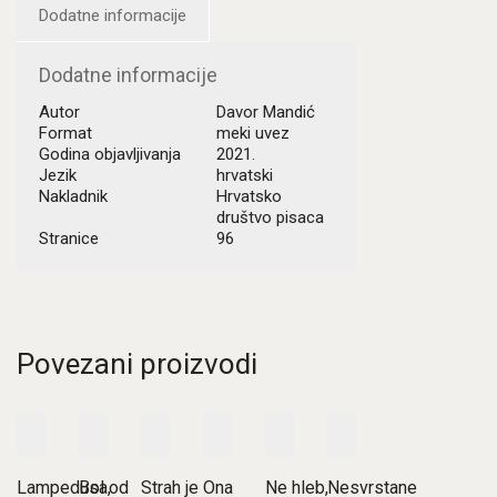
Dodatne informacije
Dodatne informacije
Autor
Davor Mandić
Format
meki uvez
Godina objavljivanja
2021.
Jezik
hrvatski
Nakladnik
Hrvatsko
društvo pisaca
Stranice
96
Povezani proizvodi
Lampedusa,
Bol od
Strah je
Ona
Ne hleb,
Nesvrstane