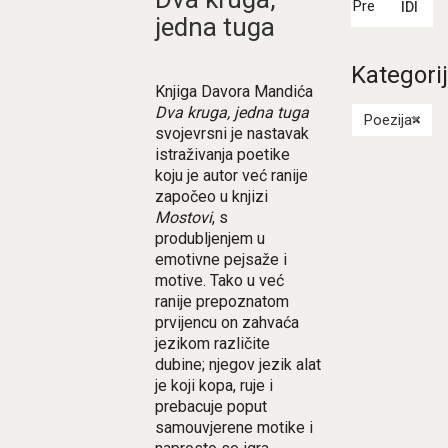
IDI
jedna tuga
Kategori
Knjiga Davora Mandića
Dva kruga, jedna tuga
Poezija
×
svojevrsni je nastavak
istraživanja poetike
koju je autor već ranije
započeo u knjizi
Mostovi
, s
produbljenjem u
emotivne pejsaže i
motive. Tako u već
ranije prepoznatom
prvijencu on zahvaća
jezikom različite
dubine; njegov jezik alat
je koji kopa, ruje i
prebacuje poput
samouvjerene motike i