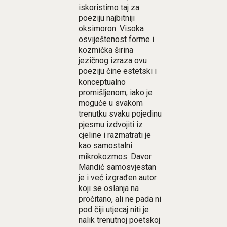
iskoristimo taj za
poeziju najbitniji
oksimoron. Visoka
osviještenost forme i
kozmička širina
jezičnog izraza ovu
poeziju čine estetski i
konceptualno
promišljenom, iako je
moguće u svakom
trenutku svaku pojedinu
pjesmu izdvojiti iz
cjeline i razmatrati je
kao samostalni
mikrokozmos. Davor
Mandić samosvjestan
je i već izgrađen autor
koji se oslanja na
pročitano, ali ne pada ni
pod čiji utjecaj niti je
nalik trenutnoj poetskoj