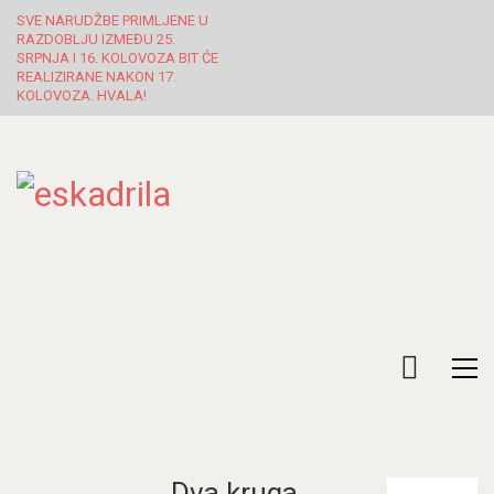
SVE NARUDŽBE PRIMLJENE U
RAZDOBLJU IZMEĐU 25.
SRPNJA I 16. KOLOVOZA BIT ĆE
REALIZIRANE NAKON 17.
KOLOVOZA. HVALA!
Dva kruga,
Pretraži: