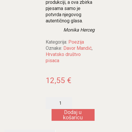
produkciji, a ova zbirka
pjesama samo je
potvrda njegovog
autentičnog glasa.
Monika Herceg
Kategorija:
Poezija
Oznake:
Davor Mandić
,
Hrvatsko društvo
pisaca
12,55
€
Dva
kruga,
jedna
Dodaj u
tuga
košaricu
količina