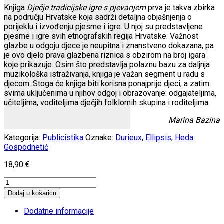
Knjiga
Dječje tradicijske igre s pjevanjem
prva je takva zbirka
na području Hrvatske koja sadrži detaljna objašnjenja o
porijeklu i izvođenju pjesme i igre. U njoj su predstavljene
pjesme i igre svih etnografskih regija Hrvatske. Važnost
glazbe u odgoju djece je neupitna i znanstveno dokazana, pa
je ovo djelo prava glazbena riznica s obzirom na broj igara
koje prikazuje. Osim što predstavlja polaznu bazu za daljnja
muzikološka istraživanja, knjiga je važan segment u radu s
djecom. Stoga će knjiga biti korisna ponajprije djeci, a zatim
svima uključenima u njihov odgoj i obrazovanje: odgajateljima,
učiteljima, voditeljima dječjih folklornih skupina i roditeljima.
Marina Bazina
Kategorija:
Publicistika
Oznake:
Durieux
,
Ellipsis
,
Heda
Gospodnetić
18,90
€
Dječje
tradicijske
Dodaj u košaricu
igre
s
Dodatne informacije
pjevanjem