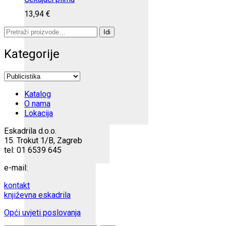
13,94
€
Pretraži:
Idi
Kategorije
Katalog
O nama
Lokacija
Eskadrila d.o.o.
15. Trokut 1/B, Zagreb
tel: 01 6539 645
e-mail:
kontakt
književna eskadrila
Opći uvjeti poslovanja