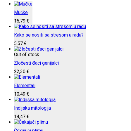
Mućke
15,79
€
Kako se nositi sa stresom u radu?
5,57
€
Out of stock
Zločesti đaci genijalci
22,30
€
Elementali
10,49
€
Indijska mitologija
14,47
€
Čekajući plimu