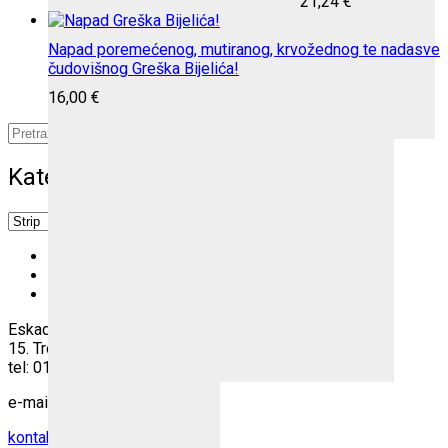
21,24
€
Napad poremećenog, mutiranog, krvožednog te nadasve
čudovišnog Greška Bijelića!
16,00
€
Pretraži:
Idi
Kategorije
×
Strip
Katalog
O nama
Lokacija
Eskadrila d.o.o.
15. Trokut 1/B, Zagreb
tel: 01 6539 645
e-mail:
kontakt