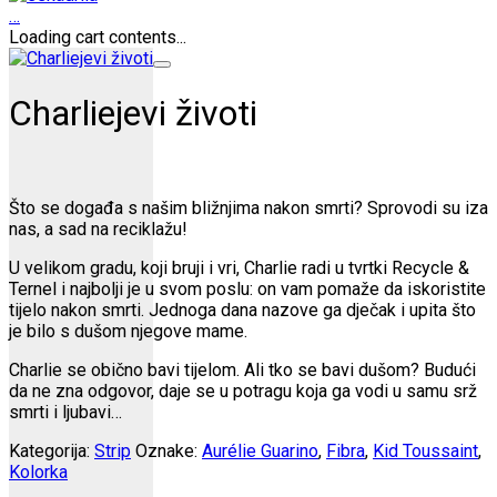
…
Loading cart contents...
Charliejevi životi
Što se događa s našim bližnjima nakon smrti? Sprovodi su iza
nas, a sad na reciklažu!
U velikom gradu, koji bruji i vri, Charlie radi u tvrtki Recycle &
Ternel i najbolji je u svom poslu: on vam pomaže da iskoristite
tijelo nakon smrti. Jednoga dana nazove ga dječak i upita što
je bilo s dušom njegove mame.
Charlie se obično bavi tijelom. Ali tko se bavi dušom? Budući
da ne zna odgovor, daje se u potragu koja ga vodi u samu srž
smrti i ljubavi…
Kategorija:
Strip
Oznake:
Aurélie Guarino
,
Fibra
,
Kid Toussaint
,
Kolorka