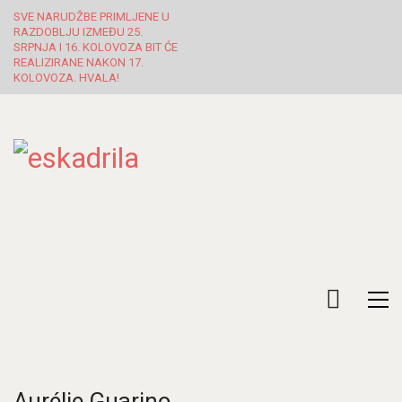
SVE NARUDŽBE PRIMLJENE U
RAZDOBLJU IZMEĐU 25.
SRPNJA I 16. KOLOVOZA BIT ĆE
REALIZIRANE NAKON 17.
KOLOVOZA. HVALA!
Aurélie Guarino