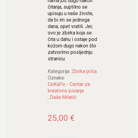
nama još dugo nakon
čitanja, suptilno se
upisuju u naše živote,
da bi im se jednoga
dana, opet vratili. Jer,
ovo je zbirka koja se
čita u dahu i ostaje pod
kožom dugo nakon što
zatvorimo posljednju
stranicu.
Kategorija:
Zbirka priča
Oznake:
CeKaPe - Centar za
kreativno pisanje
,
Daša Milatić
25,00
€