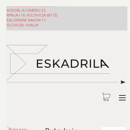
SVE NARUDŽBE PRIMLJENE U
RAZDOBLJU IZMEĐU 25.
SRPNJA I 16. KOLOVOZA BIT ĆE
REALIZIRANE NAKON 17.
KOLOVOZA. HVALA!
Pretraži: