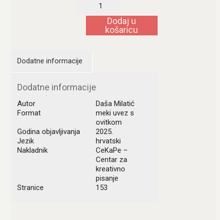
Buka
koju
proizvodi
Dodaj u
fen
košaricu
količina
Dodatne informacije
Dodatne informacije
Autor
Daša Milatić
Format
meki uvez s
ovitkom
Godina objavljivanja
2025.
Jezik
hrvatski
Nakladnik
CeKaPe –
Centar za
kreativno
pisanje
Stranice
153