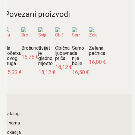
Povezani proizvodi
Na
Brošurica
Svijet
Obična
Samo
Zelena
početku
je
ljubavna
da
pećnica
15,75
€
novog
gladno
priča
nije
16,00
€
kruga
mjesto
bolje
18,12
€
15,33
€
18,12
€
16,58
€
Katalog
O nama
Lokacija