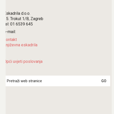
Eskadrila d.o.o.
15. Trokut 1/B, Zagreb
tel: 01 6539 645
e-mail:
kontakt
književna eskadrila
Opći uvjeti poslovanja
Search
for: