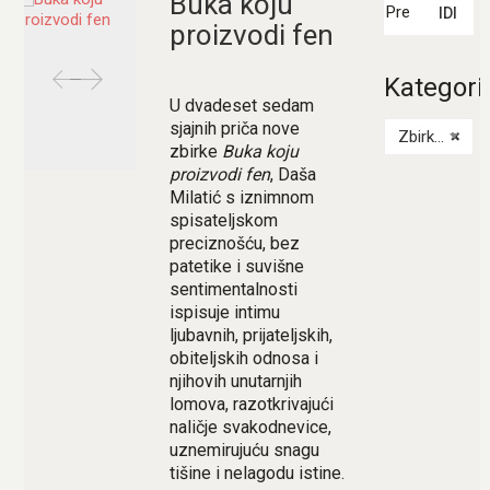
Buka koju
IDI
proizvodi fen
Kategori
U dvadeset sedam
sjajnih priča nove
Zbirka priča
×
zbirke
Buka koju
proizvodi fen
, Daša
Milatić s iznimnom
spisateljskom
preciznošću, bez
patetike i suvišne
sentimentalnosti
ispisuje intimu
ljubavnih, prijateljskih,
obiteljskih odnosa i
njihovih unutarnjih
lomova, razotkrivajući
naličje svakodnevice,
uznemirujuću snagu
tišine i nelagodu istine.