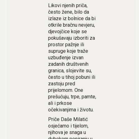
Likovi njenih priča,
često žene, bilo da
izlaze iz bolnice da bi
otkrile bračnu nevjeru,
djevojčice koje se
pokušavaju izboriti za
prostor pažnje ili
supruge koje traže
uzbuđenje izvan
zadanih društvenih
granica, slojevite su,
često u tihoj pobuni ili
zastoju pred
prijelomom. One
prešućuju, trpe, pamte,
ali i prkose
očekivanjima i životu.
Priče Daše Milatić
osjećamo i tijelom,
njihova je snaga u
dubokom poniranju u