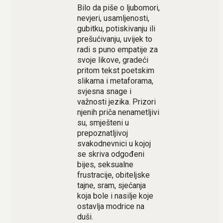
Bilo da piše o ljubomori,
nevjeri, usamljenosti,
gubitku, potiskivanju ili
prešućivanju, uvijek to
radi s puno empatije za
svoje likove, gradeći
pritom tekst poetskim
slikama i metaforama,
svjesna snage i
važnosti jezika. Prizori
njenih priča nenametljivi
su, smješteni u
prepoznatljivoj
svakodnevnici u kojoj
se skriva odgođeni
bijes, seksualne
frustracije, obiteljske
tajne, sram, sjećanja
koja bole i nasilje koje
ostavlja modrice na
duši.