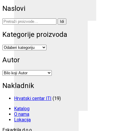
Naslovi
Pretraži:
Idi
Kategorije proizvoda
Autor
Nakladnik
Hrvatski centar ITI
(19)
Katalog
O nama
Lokacija
Eskadrila d.o.o.