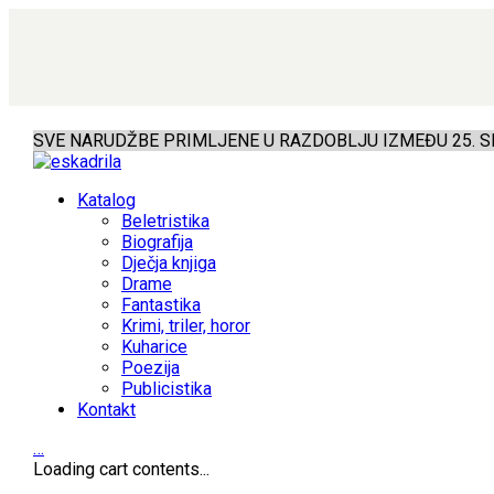
SVE NARUDŽBE PRIMLJENE U RAZDOBLJU IZMEĐU 25. SR
Katalog
Beletristika
Biografija
Dječja knjiga
Drame
Fantastika
Krimi, triler, horor
Kuharice
Poezija
Publicistika
Kontakt
…
Loading cart contents...