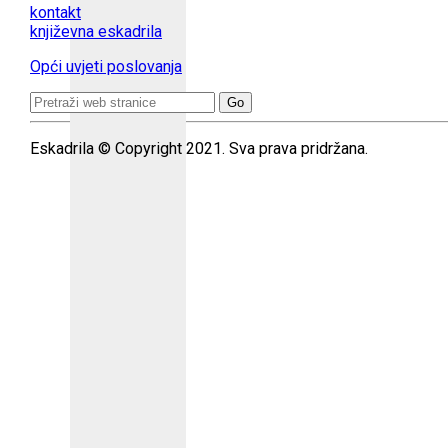
kontakt
književna eskadrila
Opći uvjeti poslovanja
Search
for:
Eskadrila © Copyright 2021. Sva prava pridržana.